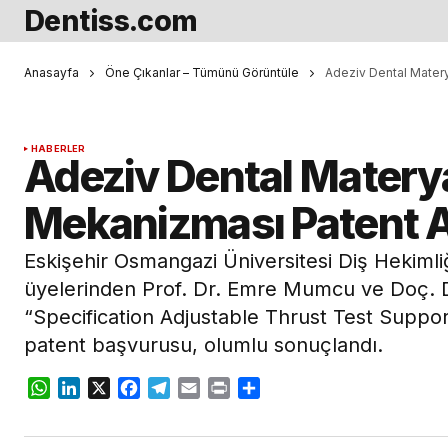
Dentiss.com
Anasayfa
Öne Çıkanlar – Tümünü Görüntüle
Adeziv Dental Matery
HABERLER
Adeziv Dental Materya
Mekanizması Patent A
Eskişehir Osmangazi Üniversitesi Diş Hekimli
üyelerinden Prof. Dr. Emre Mumcu ve Doç. Dr
“Specification Adjustable Thrust Test Suppo
patent başvurusu, olumlu sonuçlandı.
WhatsApp
LinkedIn
X
Facebook
Telegram
Email
Print
Share