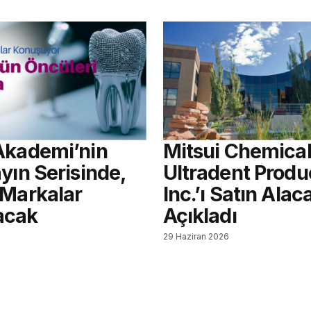
Akademi’nin
Mitsui Chemical
yın Serisinde,
Ultradent Produ
 Markalar
Inc.’ı Satın Alac
acak
Açıkladı
6
29 Haziran 2026