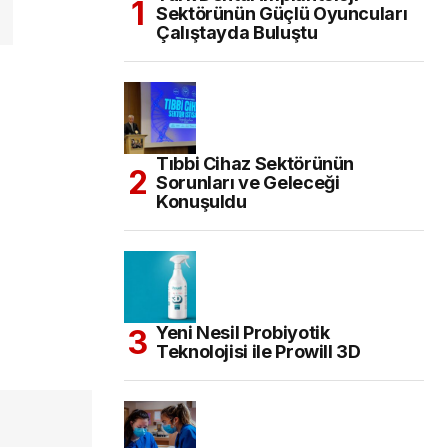
Sektörünün Güçlü Oyuncuları
Çalıştayda Buluştu
Tıbbi Cihaz Sektörünün
Sorunları ve Geleceği
Konuşuldu
Yeni Nesil Probiyotik
Teknolojisi ile Prowill 3D