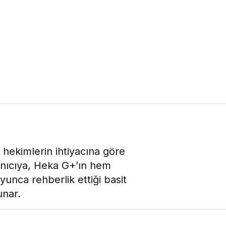
hekimlerin ihtiyacına göre
lanıcıya, Heka G+’ın hem
unca rehberlik ettiği basit
unar.