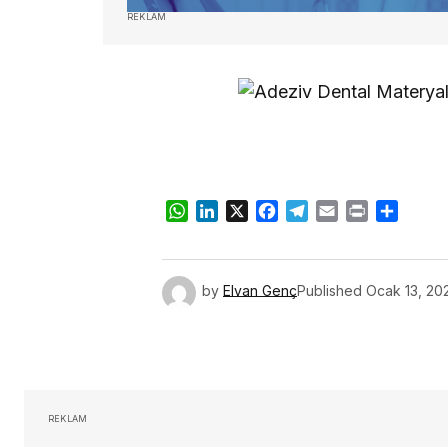
REKLAM
WhatsApp
LinkedIn
X
Facebook
Telegram
Email
Print
Share
by
Elvan Genç
Published
Ocak 13, 20
REKLAM