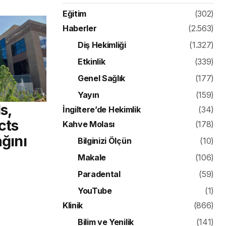
Eğitim
(302)
Haberler
(2.563)
Diş Hekimliği
(1.327)
Etkinlik
(339)
Genel Sağlık
(177)
Yayın
(159)
s,
İngiltere’de Hekimlik
(34)
cts
Kahve Molası
(178)
ağını
Bilginizi Ölçün
(10)
Makale
(106)
Paradental
(59)
YouTube
(1)
Klinik
(866)
Bilim ve Yenilik
(141)