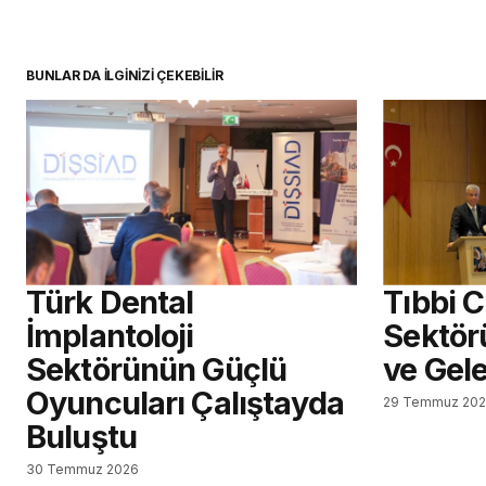
BUNLAR DA İLGİNİZİ ÇEKEBİLİR
Türk Dental
Tıbbi 
İmplantoloji
Sektör
Sektörünün Güçlü
ve Gel
Oyuncuları Çalıştayda
29 Temmuz 20
Buluştu
30 Temmuz 2026