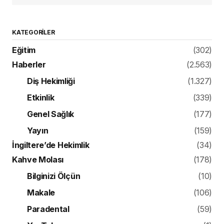
KATEGORILER
Eğitim
(302)
Haberler
(2.563)
Diş Hekimliği
(1.327)
Etkinlik
(339)
Genel Sağlık
(177)
Yayın
(159)
İngiltere’de Hekimlik
(34)
Kahve Molası
(178)
Bilginizi Ölçün
(10)
Makale
(106)
Paradental
(59)