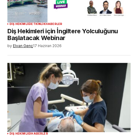
DIŞ HEKIMLIĞI
ETKINLIK
HABERLER
Diş Hekimleri için İngiltere Yolculuğunu
Başlatacak Webinar
by
Elvan Genç
17 Haziran 2026
DIŞ HEKIMLIĞI
HABERLER