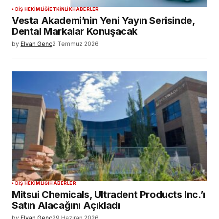
DIŞ HEKIMLIĞI
ETKINLIK
HABERLER
Vesta Akademi’nin Yeni Yayın Serisinde,
Dental Markalar Konuşacak
by
Elvan Genç
2 Temmuz 2026
DIŞ HEKIMLIĞI
HABERLER
Mitsui Chemicals, Ultradent Products Inc.’ı
Satın Alacağını Açıkladı
by
Elvan Genç
29 Haziran 2026