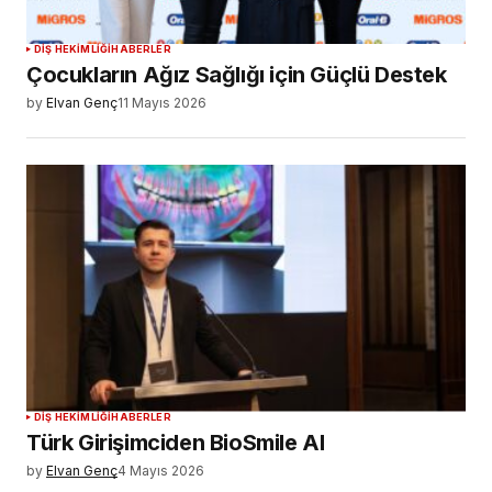
DIŞ HEKIMLIĞI
HABERLER
Çocukların Ağız Sağlığı için Güçlü Destek
by
Elvan Genç
11 Mayıs 2026
DIŞ HEKIMLIĞI
HABERLER
Türk Girişimciden BioSmile AI
by
Elvan Genç
4 Mayıs 2026