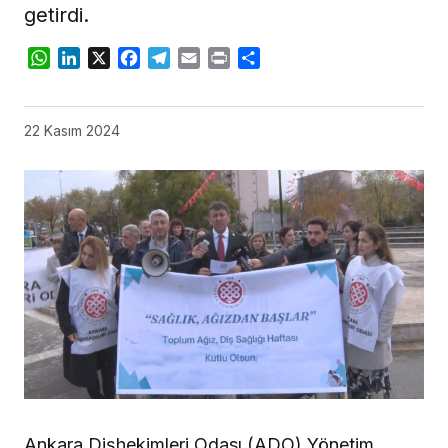
getirdi.
WhatsApp
LinkedIn
X
Facebook
Telegram
Email
Print
Share
22 Kasım 2024
Ankara Dişhekimleri Odası (ADO) Yönetim