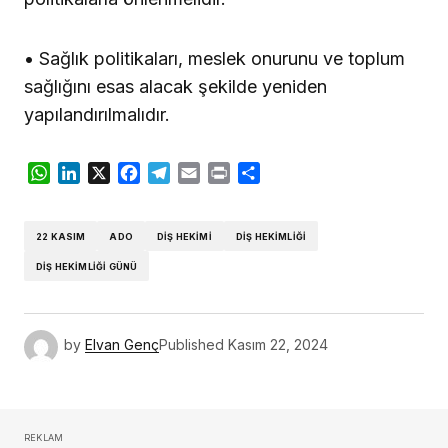
• Sağlık politikaları, meslek onurunu ve toplum
sağlığını esas alacak şekilde yeniden
yapılandırılmalıdır.
WhatsApp
LinkedIn
X
Facebook
Telegram
Email
Print
Share
22 KASIM
ADO
DIŞ HEKIMI
DIŞ HEKIMLIĞI
DIŞ HEKIMLIĞI GÜNÜ
by
Elvan Genç
Published
Kasım 22, 2024
REKLAM