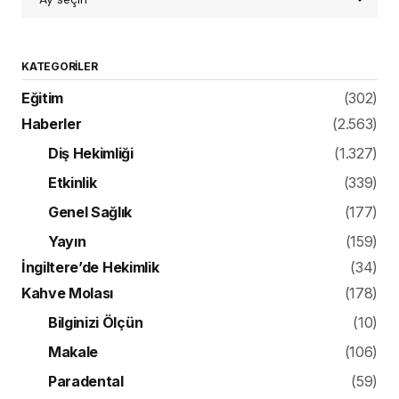
KATEGORILER
Eğitim
(302)
Haberler
(2.563)
Diş Hekimliği
(1.327)
Etkinlik
(339)
Genel Sağlık
(177)
Yayın
(159)
İngiltere’de Hekimlik
(34)
Kahve Molası
(178)
Bilginizi Ölçün
(10)
Makale
(106)
Paradental
(59)