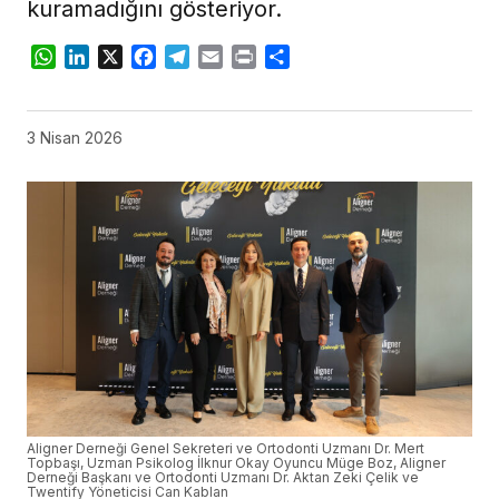
kuramadığını gösteriyor.
WhatsApp
LinkedIn
X
Facebook
Telegram
Email
Print
Share
3 Nisan 2026
Aligner Derneği Genel Sekreteri ve Ortodonti Uzmanı Dr. Mert
Topbaşı, Uzman Psikolog İlknur Okay Oyuncu Müge Boz, Aligner
Derneği Başkanı ve Ortodonti Uzmanı Dr. Aktan Zeki Çelik ve
Twentify Yöneticisi Can Kablan