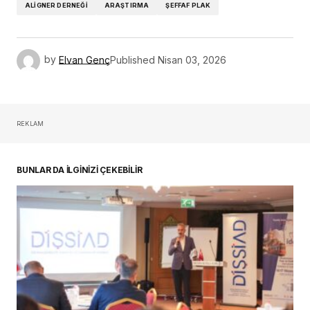
ALIGNER DERNEĞI
ARAŞTIRMA
ŞEFFAF PLAK
by
Elvan Genç
Published
Nisan 03, 2026
REKLAM
BUNLAR DA İLGİNİZİ ÇEKEBİLİR