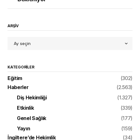
ARŞİV
KATEGORILER
Eğitim
(302)
Haberler
(2.563)
Diş Hekimliği
(1.327)
Etkinlik
(339)
Genel Sağlık
(177)
Yayın
(159)
İngiltere’de Hekimlik
(34)