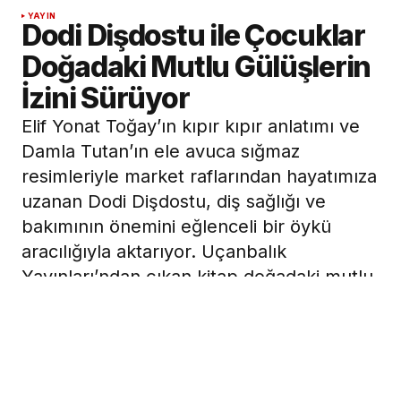
YAYIN
Dodi Dişdostu ile Çocuklar
Doğadaki Mutlu Gülüşlerin
İzini Sürüyor
Elif Yonat Toğay’ın kıpır kıpır anlatımı ve
Damla Tutan’ın ele avuca sığmaz
resimleriyle market raflarından hayatımıza
uzanan Dodi Dişdostu, diş sağlığı ve
bakımının önemini eğlenceli bir öykü
aracılığıyla aktarıyor. Uçanbalık
Yayınları’ndan çıkan kitap doğadaki mutlu
gülüşlerin izini sürüyor.
28 Ekim 2020