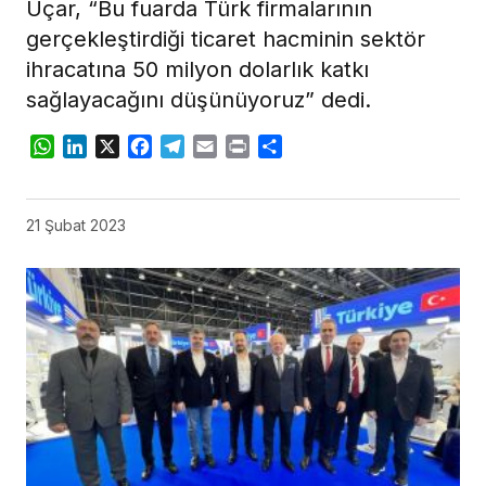
Uçar, “Bu fuarda Türk firmalarının
gerçekleştirdiği ticaret hacminin sektör
ihracatına 50 milyon dolarlık katkı
sağlayacağını düşünüyoruz” dedi.
WhatsApp
LinkedIn
X
Facebook
Telegram
Email
Print
Share
21 Şubat 2023