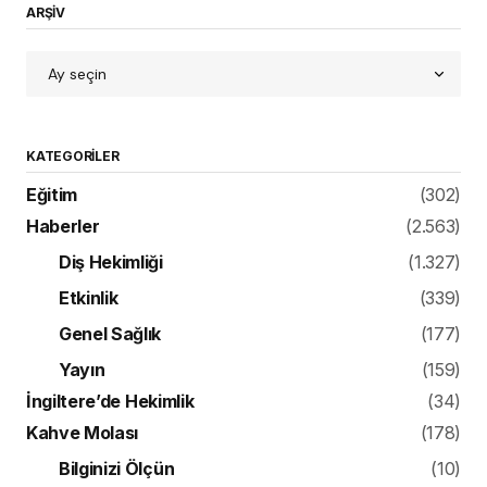
ARŞİV
KATEGORILER
Eğitim
(302)
Haberler
(2.563)
Diş Hekimliği
(1.327)
Etkinlik
(339)
Genel Sağlık
(177)
Yayın
(159)
İngiltere’de Hekimlik
(34)
Kahve Molası
(178)
Bilginizi Ölçün
(10)