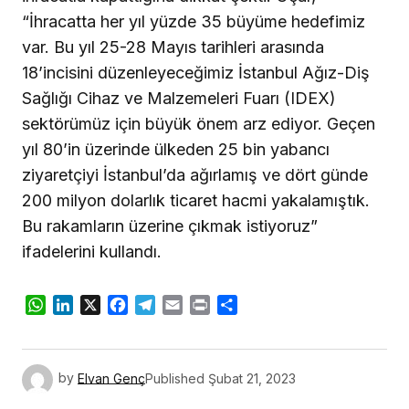
“İhracatta her yıl yüzde 35 büyüme hedefimiz
var. Bu yıl 25-28 Mayıs tarihleri arasında
18’incisini düzenleyeceğimiz İstanbul Ağız-Diş
Sağlığı Cihaz ve Malzemeleri Fuarı (IDEX)
sektörümüz için büyük önem arz ediyor. Geçen
yıl 80’in üzerinde ülkeden 25 bin yabancı
ziyaretçiyi İstanbul’da ağırlamış ve dört günde
200 milyon dolarlık ticaret hacmi yakalamıştık.
Bu rakamların üzerine çıkmak istiyoruz”
ifadelerini kullandı.
WhatsApp
LinkedIn
X
Facebook
Telegram
Email
Print
Share
by
Elvan Genç
Published
Şubat 21, 2023