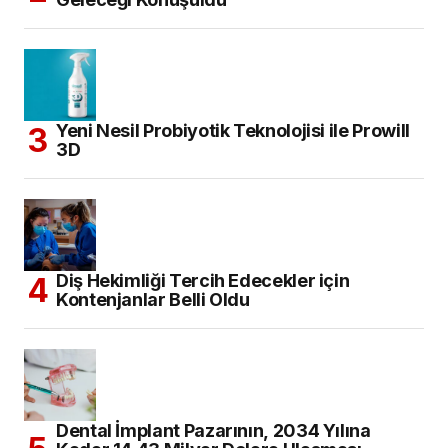
Yeni Nesil Probiyotik Teknolojisi ile Prowill
3D
Diş Hekimliği Tercih Edecekler için
Kontenjanlar Belli Oldu
Dental İmplant Pazarının, 2034 Yılına