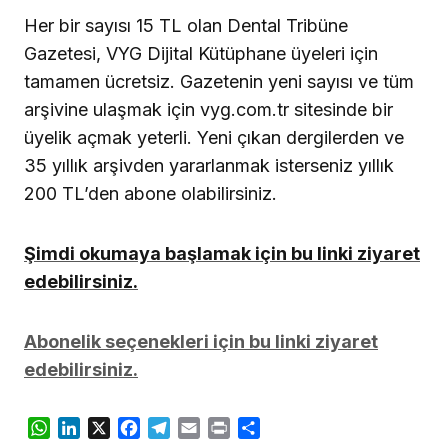
Her bir sayısı 15 TL olan Dental Tribüne
Gazetesi, VYG Dijital Kütüphane üyeleri için
tamamen ücretsiz. Gazetenin yeni sayısı ve tüm
arşivine ulaşmak için vyg.com.tr sitesinde bir
üyelik açmak yeterli. Yeni çıkan dergilerden ve
35 yıllık arşivden yararlanmak isterseniz yıllık
200 TL’den abone olabilirsiniz.
Şimdi okumaya başlamak için bu linki ziyaret
edebilirsiniz.
Abonelik seçenekleri için bu linki ziyaret
edebilirsiniz.
WhatsApp
LinkedIn
X
Facebook
Telegram
Email
Print
Share