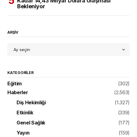
Kadar 14,43 Milyar Dolara Ulaşması
Bekleniyor
ARŞİV
KATEGORILER
Eğitim
(302)
Haberler
(2.563)
Diş Hekimliği
(1.327)
Etkinlik
(339)
Genel Sağlık
(177)
Yayın
(159)