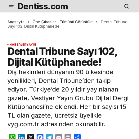
Dentiss.com
Anasayfa
Öne Çıkanlar – Tümünü Görüntüle
Dental Tribune
Sayı 102, Dijital Kütüphanede!
HABERLER
YAYIN
Dental Tribune Sayı 102,
Dijital Kütüphanede!
Diş hekimleri dünyanın 90 ülkesinde
yenilikleri, Dental Tribune’den takip
ediyor. Türkiye’de 20 yıldır yayınlanan
gazete, Vestiyer Yayın Grubu Dijital Dergi
Kütüphanesi’ne eklendi. Her bir sayısı 15
TL olan gazete, ücretsiz üyelikle
vyg.com.tr adresinden okunabilir.
WhatsApp
LinkedIn
X
Facebook
Telegram
Email
Print
Share