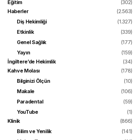
Eğitim
(302)
Haberler
(2.563)
Diş Hekimliği
(1.327)
Etkinlik
(339)
Genel Sağlık
(177)
Yayın
(159)
İngiltere’de Hekimlik
(34)
Kahve Molası
(178)
Bilginizi Ölçün
(10)
Makale
(106)
Paradental
(59)
YouTube
(1)
Klinik
(866)
Bilim ve Yenilik
(141)