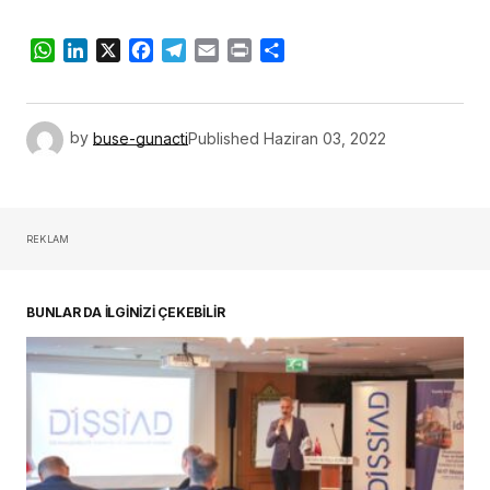
WhatsApp
LinkedIn
X
Facebook
Telegram
Email
Print
Share
by
buse-gunacti
Published
Haziran 03, 2022
REKLAM
BUNLAR DA İLGİNİZİ ÇEKEBİLİR