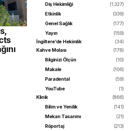
Diş Hekimliği
(1.327)
Etkinlik
(339)
Genel Sağlık
(177)
s,
Yayın
(159)
cts
İngiltere’de Hekimlik
(34)
ağını
Kahve Molası
(178)
Bilginizi Ölçün
(10)
Makale
(106)
Paradental
(59)
YouTube
(1)
Klinik
(866)
Bilim ve Yenilik
(141)
Mekan Tasarımı
(21)
Röportaj
(213)