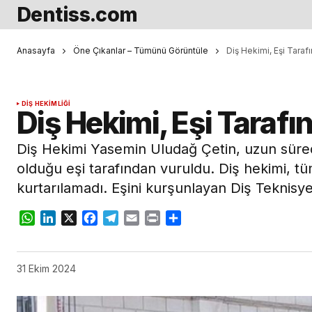
Dentiss.com
Anasayfa
Öne Çıkanlar – Tümünü Görüntüle
Diş Hekimi, Eşi Taraf
DIŞ HEKIMLIĞI
Diş Hekimi, Eşi Taraf
Diş Hekimi Yasemin Uludağ Çetin, uzun sür
olduğu eşi tarafından vuruldu. Diş hekimi,
kurtarılamadı. Eşini kurşunlayan Diş Teknisyen
WhatsApp
LinkedIn
X
Facebook
Telegram
Email
Print
Share
31 Ekim 2024