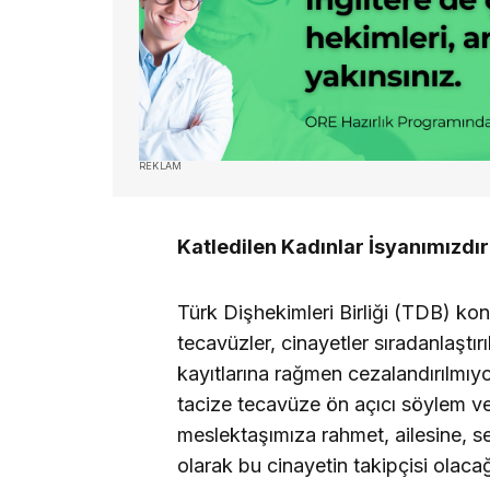
REKLAM
Katledilen Kadınlar İsyanımızdır
Türk Dişhekimleri Birliği (TDB) konuy
tecavüzler, cinayetler sıradanlaştırıl
kayıtlarına rağmen cezalandırılmıyor.
tacize tecavüze ön açıcı söylem ve
meslektaşımıza rahmet, ailesine, se
olarak bu cinayetin takipçisi olac