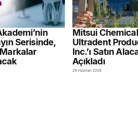
Akademi’nin
Mitsui Chemical
yın Serisinde,
Ultradent Produ
 Markalar
Inc.’ı Satın Alac
acak
Açıkladı
6
29 Haziran 2026