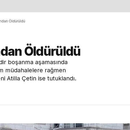
ından Öldürüldü
ından Öldürüldü
edir boşanma aşamasında
 tüm müdahalelere rağmen
i Atilla Çetin ise tutuklandı.