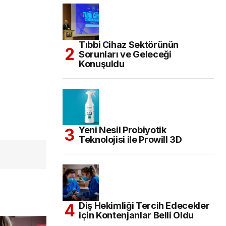
Tıbbi Cihaz Sektörünün
Sorunları ve Geleceği
Konuşuldu
Yeni Nesil Probiyotik
Teknolojisi ile Prowill 3D
Diş Hekimliği Tercih Edecekler
için Kontenjanlar Belli Oldu