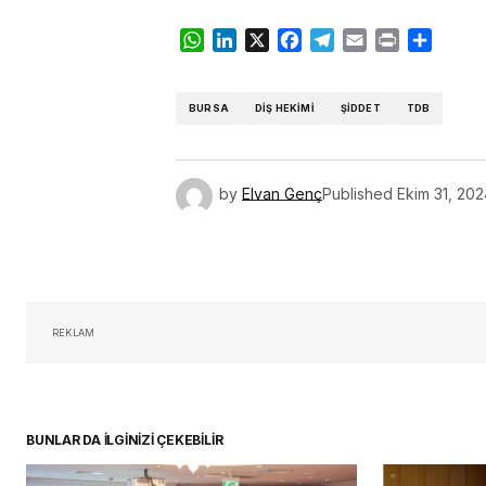
WhatsApp
LinkedIn
X
Facebook
Telegram
Email
Print
Share
BURSA
DIŞ HEKIMI
ŞIDDET
TDB
by
Elvan Genç
Published
Ekim 31, 20
REKLAM
BUNLAR DA İLGİNİZİ ÇEKEBİLİR