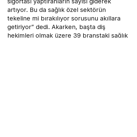
sigortası yaptıranların sayısı giderek
artıyor. Bu da sağlık özel sektörün
tekeline mi bırakılıyor sorusunu akıllara
getiriyor” dedi. Akarken, başta diş
hekimleri olmak üzere 39 branştaki sağlık
çalışanlarına yeterli kadro açılmazsa yurt
dışına gidenlerin sayısı artacaktır
değerlendirmesinde bulundu.
3 Kasım 2023