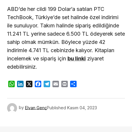
ABD’de her cildi 199 Dolar’a satılan PTC
TechBook, Türkiye’de set halinde özel indirimi
ile sunuluyor. Takım halinde sipariş edildiğinde
11.241 TL yerine sadece 6.500 TL ödeyerek sete
sahip olmak mümkün. Böylece yüzde 42
indirimle 4.741 TL cebinizde kalıyor. Kitapları
incelemek ve sipariş için
bu linki
ziyaret
edebilirsiniz.
WhatsApp
LinkedIn
X
Facebook
Telegram
Email
Print
Share
by
Elvan Genç
Published
Kasım 04, 2023