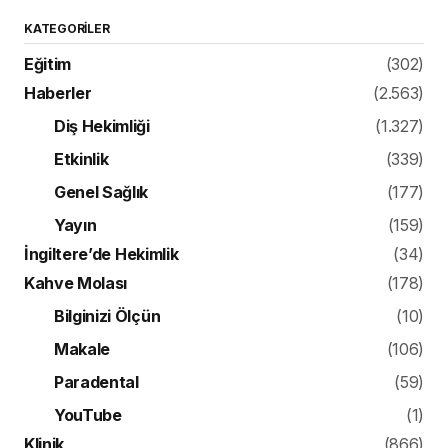
KATEGORILER
Eğitim
(302)
Haberler
(2.563)
Diş Hekimliği
(1.327)
Etkinlik
(339)
Genel Sağlık
(177)
Yayın
(159)
İngiltere’de Hekimlik
(34)
Kahve Molası
(178)
Bilginizi Ölçün
(10)
Makale
(106)
Paradental
(59)
YouTube
(1)
Klinik
(866)