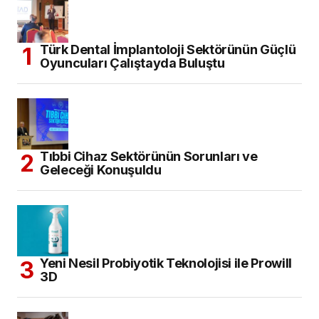
Türk Dental İmplantoloji Sektörünün Güçlü
Oyuncuları Çalıştayda Buluştu
Tıbbi Cihaz Sektörünün Sorunları ve
Geleceği Konuşuldu
Yeni Nesil Probiyotik Teknolojisi ile Prowill
3D