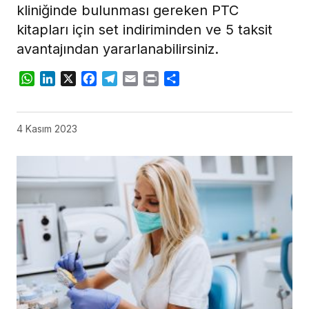
kliniğinde bulunması gereken PTC
kitapları için set indiriminden ve 5 taksit
avantajından yararlanabilirsiniz.
WhatsApp
LinkedIn
X
Facebook
Telegram
Email
Print
Share
4 Kasım 2023