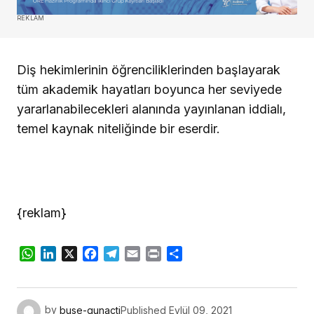
REKLAM
Diş hekimlerinin öğrenciliklerinden başlayarak
tüm akademik hayatları boyunca her seviyede
yararlanabilecekleri alanında yayınlanan iddialı,
temel kaynak niteliğinde bir eserdir.
{reklam}
WhatsApp
LinkedIn
X
Facebook
Telegram
Email
Print
Share
by
buse-gunacti
Published
Eylül 09, 2021