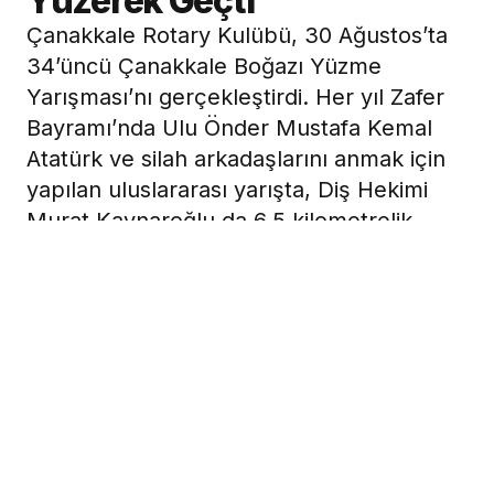
Yüzerek Geçti
Çanakkale Rotary Kulübü, 30 Ağustos’ta
34’üncü Çanakkale Boğazı Yüzme
Yarışması’nı gerçekleştirdi. Her yıl Zafer
Bayramı’nda Ulu Önder Mustafa Kemal
Atatürk ve silah arkadaşlarını anmak için
yapılan uluslararası yarışta, Diş Hekimi
Murat Kaynaroğlu da 6,5 kilometrelik
rotada akıntıya karşı kulaç atanlar
arasındaydı. Kaynaroğlu, yarışı ikinci kez
başarı ile tamamlayıp karşı kıyıya ulaştı.
8 Eylül 2021