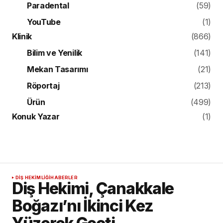
Paradental
(59)
YouTube
(1)
Klinik
(866)
Bilim ve Yenilik
(141)
Mekan Tasarımı
(21)
Röportaj
(213)
Ürün
(499)
Konuk Yazar
(1)
DIŞ HEKIMLIĞI
HABERLER
Diş Hekimi, Çanakkale
Boğazı’nı İkinci Kez