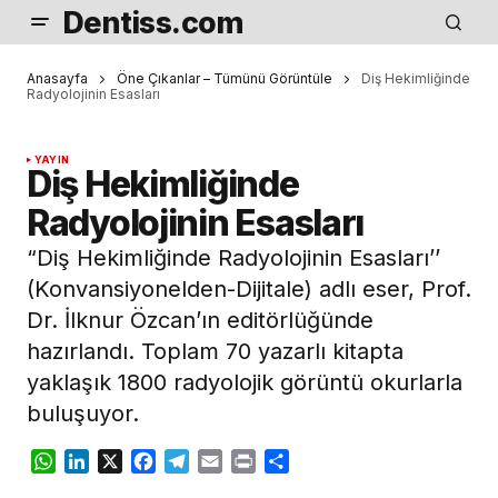
Dentiss.com
Anasayfa
Öne Çıkanlar – Tümünü Görüntüle
Diş Hekimliğinde
Radyolojinin Esasları
YAYIN
Diş Hekimliğinde
Radyolojinin Esasları
“Diş Hekimliğinde Radyolojinin Esasları’’
(Konvansiyonelden-Dijitale) adlı eser, Prof.
Dr. İlknur Özcan’ın editörlüğünde
hazırlandı. Toplam 70 yazarlı kitapta
yaklaşık 1800 radyolojik görüntü okurlarla
buluşuyor.
WhatsApp
LinkedIn
X
Facebook
Telegram
Email
Print
Share