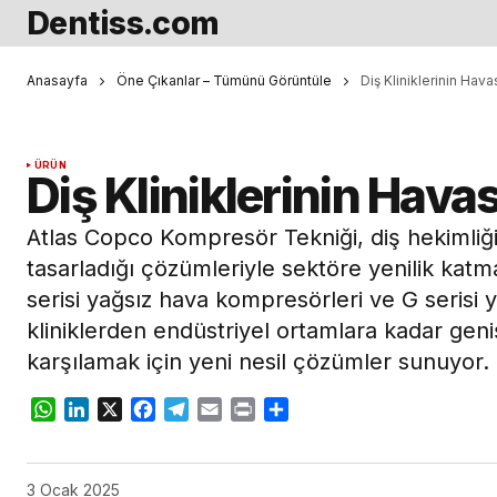
Dentiss.com
Anasayfa
Öne Çıkanlar – Tümünü Görüntüle
Diş Kliniklerinin Hav
ÜRÜN
Diş Kliniklerinin Hava
Atlas Copco Kompresör Tekniği, diş hekimliği
tasarladığı çözümleriyle sektöre yenilik ka
serisi yağsız hava kompresörleri ve G serisi y
kliniklerden endüstriyel ortamlara kadar geniş
karşılamak için yeni nesil çözümler sunuyor.
WhatsApp
LinkedIn
X
Facebook
Telegram
Email
Print
Share
3 Ocak 2025