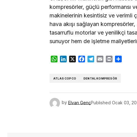
kompresörler, güçlü performansı 
makinelerinin kesintisiz ve verimli ç
hava akışı sağlayan kompresörler, s
tasarruflu motorlar ve yenilikçi tas
sunuyor hem de işletme maliyetleri
WhatsApp
LinkedIn
X
Facebook
Telegram
Email
Print
Share
ATLAS COPCO
DENTAL KOMPRESÖR
by
Elvan Genç
Published
Ocak 03, 2