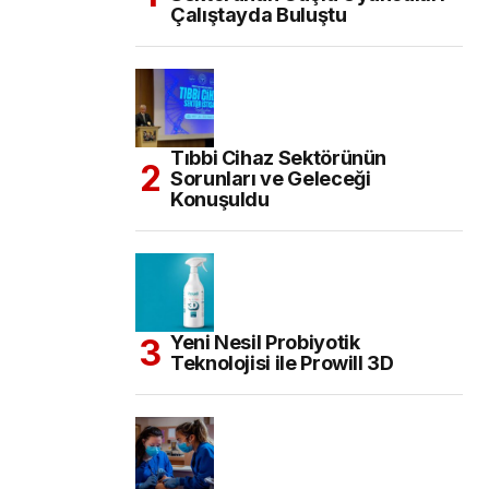
Çalıştayda Buluştu
Tıbbi Cihaz Sektörünün
Sorunları ve Geleceği
Konuşuldu
Yeni Nesil Probiyotik
Teknolojisi ile Prowill 3D