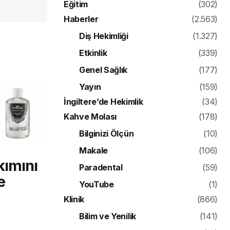
Eğitim
(302)
Haberler
(2.563)
Diş Hekimliği
(1.327)
Etkinlik
(339)
Genel Sağlık
(177)
Yayın
(159)
İngiltere’de Hekimlik
(34)
Kahve Molası
(178)
Bilginizi Ölçün
(10)
Makale
(106)
kımını
Paradental
(59)
e
YouTube
(1)
Klinik
(866)
Bilim ve Yenilik
(141)