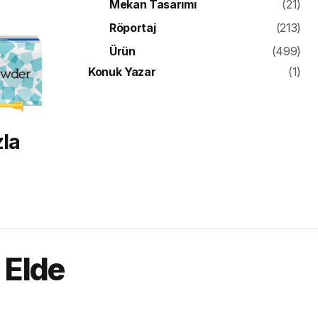
Mekan Tasarımı
(21)
Röportaj
(213)
Ürün
(499)
Konuk Yazar
(1)
la
 Elde