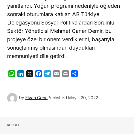
yanıtlandı. Yoğun programı nedeniyle öğleden
sonraki oturumlara katılan AB Türkiye
Delegasyonu Sosyal Politikalardan Sorumlu
Sektör Yöneticisi Mehmet Caner Demir, bu
projeye özel bir önem verdiklerini, başarıyla
sonuçlanmış olmasından duydukları
memnuniyeti dile getirdi.
WhatsApp
LinkedIn
X
Facebook
Telegram
Email
Print
Share
by
Elvan Genç
Published
Mayıs 20, 2022
REKLAM