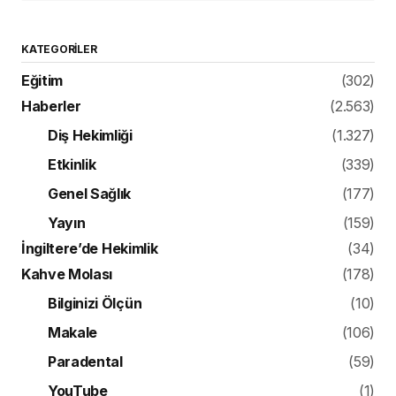
KATEGORILER
Eğitim
(302)
Haberler
(2.563)
Diş Hekimliği
(1.327)
Etkinlik
(339)
Genel Sağlık
(177)
Yayın
(159)
İngiltere’de Hekimlik
(34)
Kahve Molası
(178)
Bilginizi Ölçün
(10)
Makale
(106)
Paradental
(59)
YouTube
(1)