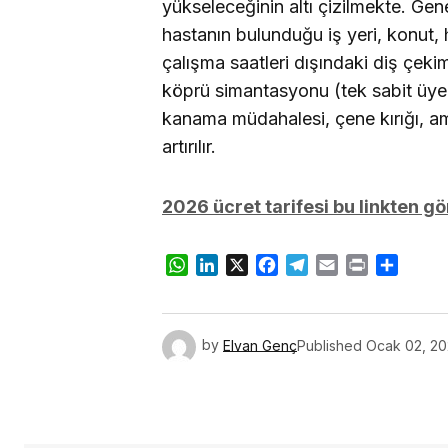
yükseleceğinin altı çizilmekte. Gene
hastanın bulunduğu iş yeri, konut,
çalışma saatleri dışındaki diş çeki
köprü simantasyonu (tek sabit üye iç
kanama müdahalesi, çene kırığı, a
artırılır.
2026 ücret tarifesi bu linkten gör
WhatsApp
LinkedIn
X
Facebook
Telegram
Email
Print
Share
by
Elvan Genç
Published
Ocak 02, 2