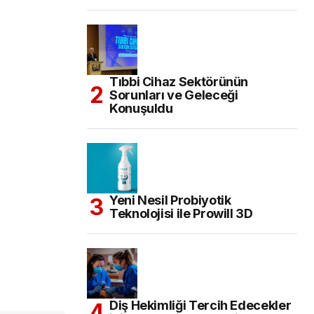
Tıbbi Cihaz Sektörünün
Sorunları ve Geleceği
Konuşuldu
Yeni Nesil Probiyotik
Teknolojisi ile Prowill 3D
Diş Hekimliği Tercih Edecekler