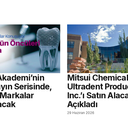
Akademi’nin
Mitsui Chemical
yın Serisinde,
Ultradent Produ
 Markalar
Inc.’ı Satın Alac
acak
Açıkladı
6
29 Haziran 2026