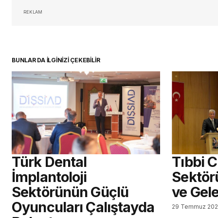
REKLAM
BUNLAR DA İLGİNİZİ ÇEKEBİLİR
Türk Dental
Tıbbi 
İmplantoloji
Sektör
Sektörünün Güçlü
ve Gel
Oyuncuları Çalıştayda
29 Temmuz 20