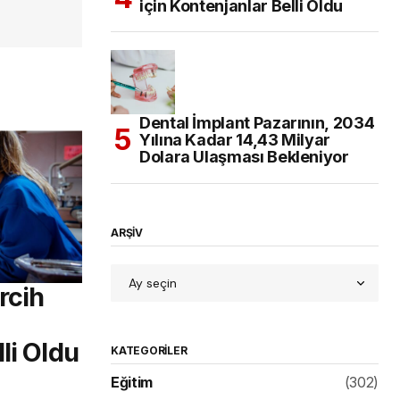
için Kontenjanlar Belli Oldu
Dental İmplant Pazarının, 2034
Yılına Kadar 14,43 Milyar
Dolara Ulaşması Bekleniyor
ARŞİV
rcih
li Oldu
KATEGORILER
Eğitim
(302)