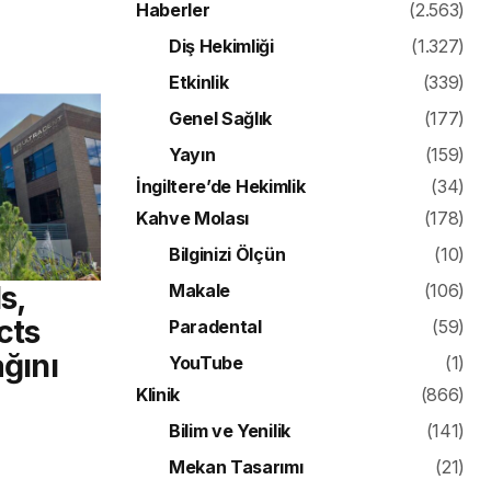
Haberler
(2.563)
Diş Hekimliği
(1.327)
Etkinlik
(339)
Genel Sağlık
(177)
Yayın
(159)
İngiltere’de Hekimlik
(34)
Kahve Molası
(178)
Bilginizi Ölçün
(10)
s,
Makale
(106)
cts
Paradental
(59)
ağını
YouTube
(1)
Klinik
(866)
Bilim ve Yenilik
(141)
Mekan Tasarımı
(21)