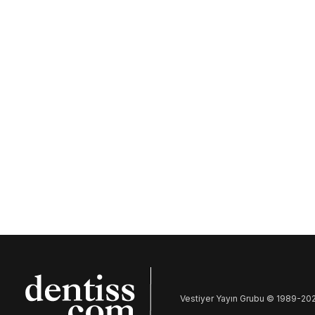
DIŞ HEKIMLIĞI
HABERLER
Türkiye’nin En Büyük G
Hekimliğinde Yapay Z
Türkiye’nin en büyük girişimcilik etkinliği B
yıl 14’üncü kez gerçekleşti. Türkiye ve dün
teknoloji girişiminin teknolojilerini yatırımcı
paylaştığı etkinlikte 1,74 milyar TL’yi aşan ödü
Diş hekimliğinde yapay zekâ çözümü olan Cr
girişimler arasındaydı.