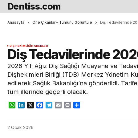
Dentiss.com
Anasayfa
Öne Çıkanlar – Tümünü Görüntüle
Diş Tedavilerinde 202
DIŞ HEKIMLIĞI
HABERLER
Diş Tedavilerinde 2026
2026 Yılı Ağız Diş Sağlığı Muayene ve Tedavi 
Dişhekimleri Birliği (TDB) Merkez Yönetim Ku
edilerek Sağlık Bakanlığı’na gönderildi. Tari
tüm illerinde geçerli olacak.
WhatsApp
LinkedIn
X
Facebook
Telegram
Email
Print
Share
2 Ocak 2026