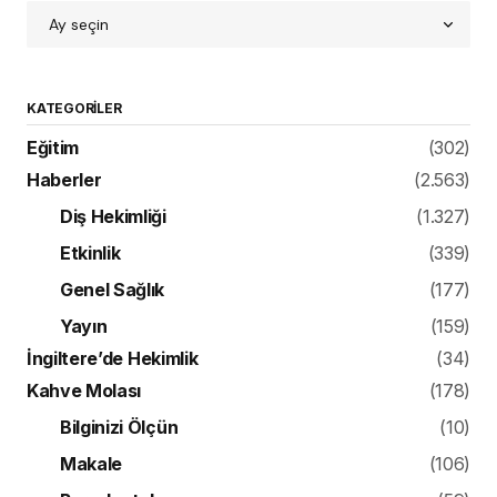
KATEGORILER
Eğitim
(302)
Haberler
(2.563)
Diş Hekimliği
(1.327)
Etkinlik
(339)
Genel Sağlık
(177)
Yayın
(159)
İngiltere’de Hekimlik
(34)
Kahve Molası
(178)
Bilginizi Ölçün
(10)
Makale
(106)