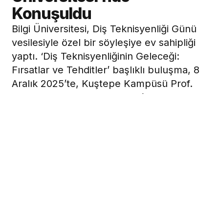
Konuşuldu
Bilgi Üniversitesi, Diş Teknisyenliği Günü
vesilesiyle özel bir söyleşiye ev sahipliği
yaptı. ‘Diş Teknisyenliğinin Geleceği:
Fırsatlar ve Tehditler’ başlıklı buluşma, 8
Aralık 2025’te, Kuştepe Kampüsü Prof.
Dr. Toktamış Ateş Kampüsü’nde,
mesleğin ustaları ile Diş Protez Teknolojisi
öğrencilerini bir araya getirdi.
10 Aralık 2025