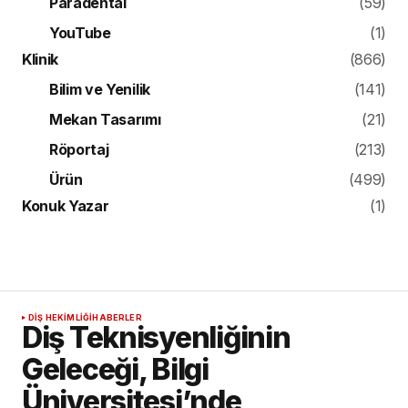
Paradental
(59)
YouTube
(1)
Klinik
(866)
Bilim ve Yenilik
(141)
Mekan Tasarımı
(21)
Röportaj
(213)
Ürün
(499)
Konuk Yazar
(1)
DIŞ HEKIMLIĞI
HABERLER
Diş Teknisyenliğinin
Geleceği, Bilgi
Üniversitesi’nde