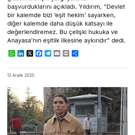
başvurduklarını açıkladı. Yıldırım, “Devlet
bir kalemde bizi ‘eşit hekim’ sayarken,
diğer kalemde daha düşük katsayı ile
değerlendiremez. Bu çelişki hukuka ve
Anayasa’nın eşitlik ilkesine aykırıdır” dedi.
WhatsApp
LinkedIn
X
Facebook
Telegram
Email
Print
Share
12 Aralık 2025