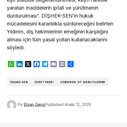
yaratan maddelerin iptali ve yürütmenin
durdurulması”. DİŞHEK-SEN’in hukuk
mücadelesini kararlılıkla sürdüreceğini belirten
Yıldırım, diş hekimlerinin emeğinin karşılığını
alması için tüm yasal yolları kullanacaklarını
söyledi.
WhatsApp
LinkedIn
X
Facebook
Telegram
Email
Print
Share
DİŞHEK-SEN
ÜCRET FARKI
UZMAN DR. DT. BANU YILDIRIM
by
Elvan Genç
Published
Aralık 12, 2025