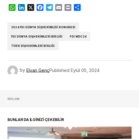
WhatsApp
LinkedIn
X
Facebook
Telegram
Email
Print
Share
2024 FDI DÜNYA DIŞHEKIMLIĞI KONGRESI
FDI DÜNYA DIŞHEKIMLERI BIRLIĞI
FDI WDC24
TÜRK DIŞHEKIMLERI BIRLIĞI
by
Elvan Genç
Published
Eylül 05, 2024
REKLAM
BUNLAR DA İLGİNİZİ ÇEKEBİLİR