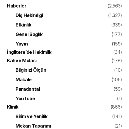
Haberler
(2.563)
Diş Hekimliği
(1.327)
Etkinlik
(339)
Genel Sağlık
(177)
Yayın
(159)
İngiltere’de Hekimlik
(34)
Kahve Molası
(178)
Bilginizi Ölçün
(10)
Makale
(106)
Paradental
(59)
YouTube
(1)
Klinik
(866)
Bilim ve Yenilik
(141)
Mekan Tasarımı
(21)