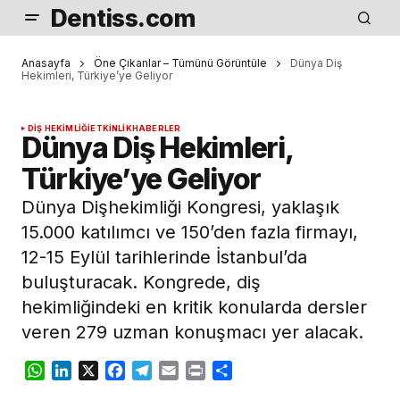
Dentiss.com
Anasayfa
Öne Çıkanlar – Tümünü Görüntüle
Dünya Diş
Hekimleri, Türkiye’ye Geliyor
DIŞ HEKIMLIĞI
ETKINLIK
HABERLER
Dünya Diş Hekimleri,
Türkiye’ye Geliyor
Dünya Dişhekimliği Kongresi, yaklaşık
15.000 katılımcı ve 150’den fazla firmayı,
12-15 Eylül tarihlerinde İstanbul’da
buluşturacak. Kongrede, diş
hekimliğindeki en kritik konularda dersler
veren 279 uzman konuşmacı yer alacak.
WhatsApp
LinkedIn
X
Facebook
Telegram
Email
Print
Share