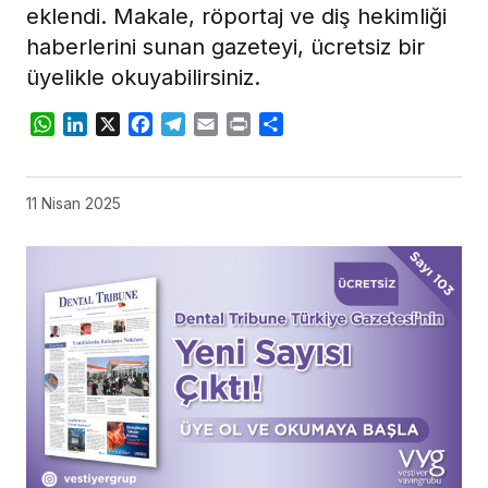
eklendi. Makale, röportaj ve diş hekimliği
haberlerini sunan gazeteyi, ücretsiz bir
üyelikle okuyabilirsiniz.
WhatsApp
LinkedIn
X
Facebook
Telegram
Email
Print
Share
11 Nisan 2025