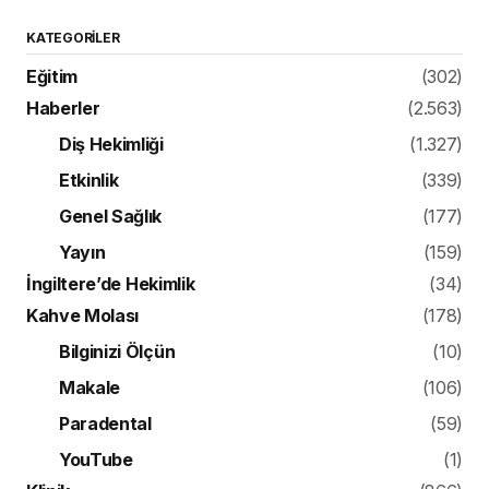
KATEGORILER
Eğitim
(302)
Haberler
(2.563)
Diş Hekimliği
(1.327)
Etkinlik
(339)
Genel Sağlık
(177)
Yayın
(159)
İngiltere’de Hekimlik
(34)
Kahve Molası
(178)
Bilginizi Ölçün
(10)
Makale
(106)
Paradental
(59)
YouTube
(1)