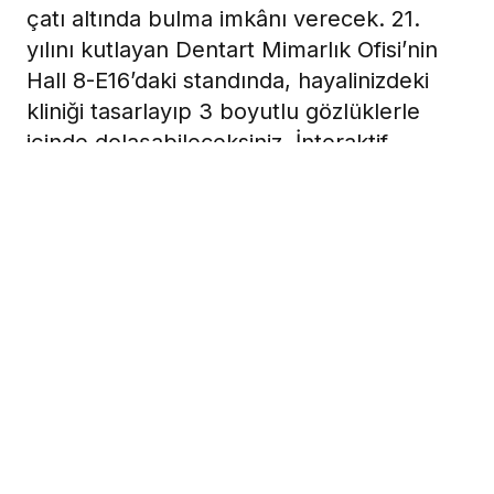
çatı altında bulma imkânı verecek. 21.
yılını kutlayan Dentart Mimarlık Ofisi’nin
Hall 8-E16’daki standında, hayalinizdeki
kliniği tasarlayıp 3 boyutlu gözlüklerle
içinde dolaşabileceksiniz. İnteraktif
deneyimler sunacak şirketin kurucusu
İnşaat Mühendisi Ferhat Orhan, fuar
hazırlıklarını anlattı.
11 Nisan 2025