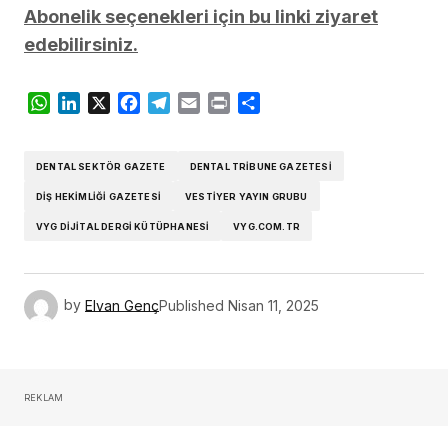
Abonelik seçenekleri için bu linki ziyaret
edebilirsiniz.
WhatsApp
LinkedIn
X
Facebook
Telegram
Email
Print
Share
DENTAL SEKTÖR GAZETE
DENTAL TRIBUNE GAZETESI
DIŞ HEKIMLIĞI GAZETESI
VESTIYER YAYIN GRUBU
VYG DIJITAL DERGI KÜTÜPHANESI
VYG.COM.TR
by
Elvan Genç
Published
Nisan 11, 2025
REKLAM