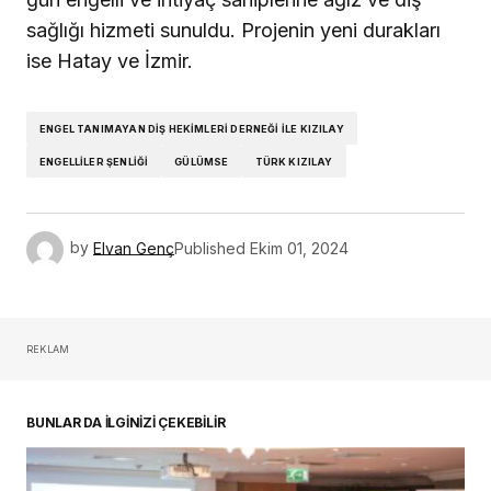
sağlığı hizmeti sunuldu. Projenin yeni durakları
ise Hatay ve İzmir.
ENGEL TANIMAYAN DIŞ HEKIMLERI DERNEĞI ILE KIZILAY
ENGELLILER ŞENLIĞI
GÜLÜMSE
TÜRK KIZILAY
by
Elvan Genç
Published
Ekim 01, 2024
REKLAM
BUNLAR DA İLGİNİZİ ÇEKEBİLİR