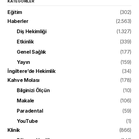
KATEGORILER
Eğitim
(302)
Haberler
(2.563)
Diş Hekimliği
(1.327)
Etkinlik
(339)
Genel Sağlık
(177)
Yayın
(159)
İngiltere’de Hekimlik
(34)
Kahve Molası
(178)
Bilginizi Ölçün
(10)
Makale
(106)
Paradental
(59)
YouTube
(1)
Klinik
(866)