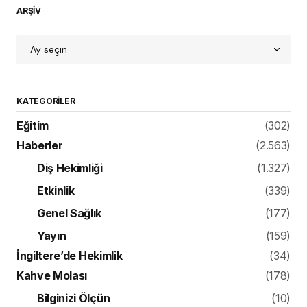
ARŞİV
KATEGORILER
Eğitim
(302)
Haberler
(2.563)
Diş Hekimliği
(1.327)
Etkinlik
(339)
Genel Sağlık
(177)
Yayın
(159)
İngiltere’de Hekimlik
(34)
Kahve Molası
(178)
Bilginizi Ölçün
(10)