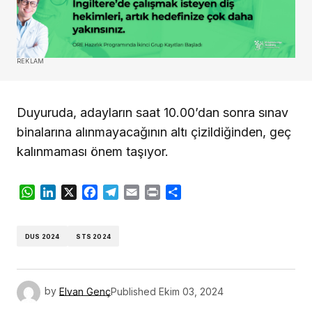
REKLAM
Duyuruda, adayların saat 10.00’dan sonra sınav
binalarına alınmayacağının altı çizildiğinden, geç
kalınmaması önem taşıyor.
WhatsApp
LinkedIn
X
Facebook
Telegram
Email
Print
Share
DUS 2024
STS 2024
by
Elvan Genç
Published
Ekim 03, 2024