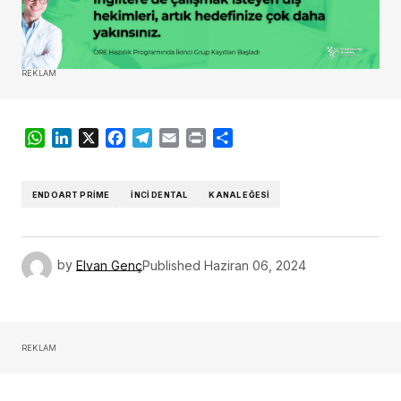
REKLAM
WhatsApp
LinkedIn
X
Facebook
Telegram
Email
Print
Share
ENDOART PRIME
İNCI DENTAL
KANAL EĞESI
by
Elvan Genç
Published
Haziran 06, 2024
REKLAM