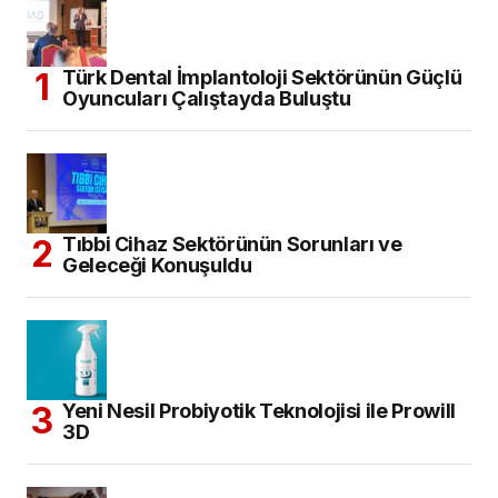
Türk Dental İmplantoloji Sektörünün Güçlü
Oyuncuları Çalıştayda Buluştu
Tıbbi Cihaz Sektörünün Sorunları ve
Geleceği Konuşuldu
Yeni Nesil Probiyotik Teknolojisi ile Prowill
3D