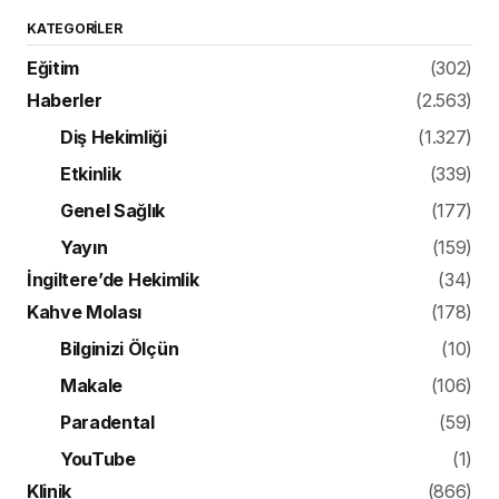
KATEGORILER
Eğitim
(302)
Haberler
(2.563)
Diş Hekimliği
(1.327)
Etkinlik
(339)
Genel Sağlık
(177)
Yayın
(159)
İngiltere’de Hekimlik
(34)
Kahve Molası
(178)
Bilginizi Ölçün
(10)
Makale
(106)
Paradental
(59)
YouTube
(1)
Klinik
(866)