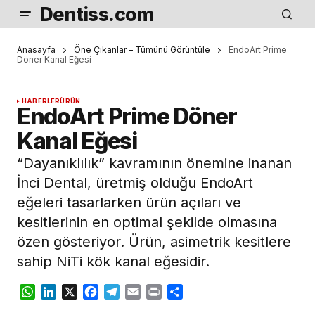
Dentiss.com
Anasayfa
Öne Çıkanlar – Tümünü Görüntüle
EndoArt Prime
Döner Kanal Eğesi
HABERLER
ÜRÜN
EndoArt Prime Döner
Kanal Eğesi
“Dayanıklılık” kavramının önemine inanan
İnci Dental, üretmiş olduğu EndoArt
eğeleri tasarlarken ürün açıları ve
kesitlerinin en optimal şekilde olmasına
özen gösteriyor. Ürün, asimetrik kesitlere
sahip NiTi kök kanal eğesidir.
WhatsApp
LinkedIn
X
Facebook
Telegram
Email
Print
Share