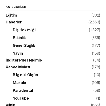
KATEGORILER
Eğitim
(302)
Haberler
(2.563)
Diş Hekimliği
(1.327)
Etkinlik
(339)
Genel Sağlık
(177)
Yayın
(159)
İngiltere’de Hekimlik
(34)
Kahve Molası
(178)
Bilginizi Ölçün
(10)
Makale
(106)
Paradental
(59)
YouTube
(1)
Klinik
(866)