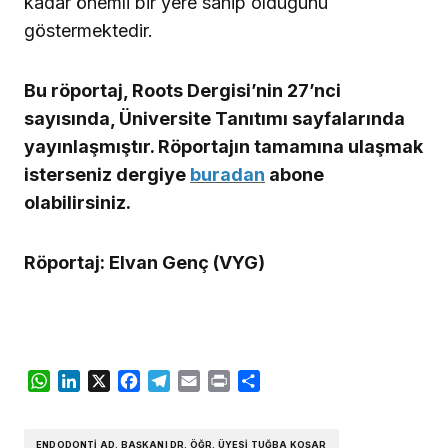
kadar önemli bir yere sahip olduğunu
göstermektedir.
Bu röportaj, Roots Dergisi’nin 27’nci
sayısında, Üniversite Tanıtımı sayfalarında
yayınlaşmıştır. Röportajın tamamına ulaşmak
isterseniz dergiye
buradan
abone
olabilirsiniz.
Röportaj: Elvan Genç (VYG)
WhatsApp
LinkedIn
X
Facebook
Telegram
Email
Print
Share
ENDODONTI AD. BAŞKANI DR. ÖĞR. ÜYESI TUĞBA KOŞAR