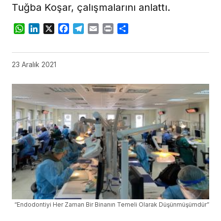
Tuğba Koşar, çalışmalarını anlattı.
WhatsApp
LinkedIn
X
Facebook
Telegram
Email
Print
Share
23 Aralık 2021
“Endodontiyi Her Zaman Bir Binanın Temeli Olarak Düşünmüşümdür”