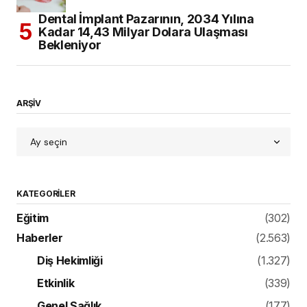
Dental İmplant Pazarının, 2034 Yılına
Kadar 14,43 Milyar Dolara Ulaşması
Bekleniyor
ARŞİV
KATEGORILER
Eğitim
(302)
Haberler
(2.563)
Diş Hekimliği
(1.327)
Etkinlik
(339)
Genel Sağlık
(177)