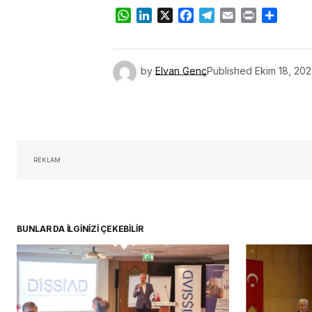
WhatsApp
LinkedIn
X
Facebook
Telegram
Email
Print
Share
by
Elvan Genç
Published
Ekim 18, 20
REKLAM
BUNLAR DA İLGİNİZİ ÇEKEBİLİR