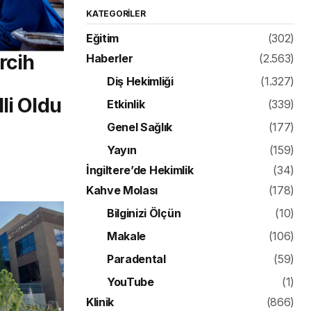
KATEGORILER
Eğitim
(302)
rcih
Haberler
(2.563)
Diş Hekimliği
(1.327)
li Oldu
Etkinlik
(339)
Genel Sağlık
(177)
Yayın
(159)
İngiltere’de Hekimlik
(34)
Kahve Molası
(178)
Bilginizi Ölçün
(10)
Makale
(106)
Paradental
(59)
YouTube
(1)
Klinik
(866)