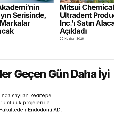
Akademi’nin
Mitsui Chemical
yın Serisinde,
Ultradent Produ
 Markalar
Inc.’ı Satın Alac
acak
Açıkladı
6
29 Haziran 2026
Her Geçen Gün Daha İyi
asında sayılan Yeditepe
rumluluk projeleri ile
. Fakülteden Endodonti AD.