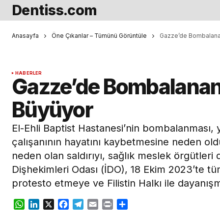
Dentiss.com
Anasayfa
Öne Çıkanlar – Tümünü Görüntüle
Gazze’de Bombalanan
HABERLER
Gazze’de Bombalanan 
Büyüyor
El-Ehli Baptist Hastanesi’nin bombalanması, yü
çalışanının hayatını kaybetmesine neden ol
neden olan saldırıyı, sağlık meslek örgütleri 
Dişhekimleri Odası (İDO), 18 Ekim 2023’te tü
protesto etmeye ve Filistin Halkı ile dayanış
WhatsApp
LinkedIn
X
Facebook
Telegram
Email
Print
Share