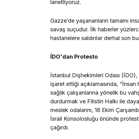
lanetliyoruz.
Gazze’de yaşananların tamamı insanl
savaş suçudur. İlk haberler yüzlerce
hastanelere saldırılar derhal son bul
İDO'dan Protesto
İstanbul Dişhekimleri Odası (İDO)
işaret ettiği açıklamasında, “İnsan
sağlık çalışanlarına yönelik bu vahş
durdurmak ve Filistin Halkı ile day
meslek odalarını, 18 Ekim Çarşamba
İsrail Konsolosluğu önünde protes
çağırdı.