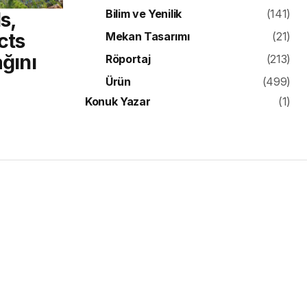
Bilim ve Yenilik
(141)
s,
cts
Mekan Tasarımı
(21)
ağını
Röportaj
(213)
Ürün
(499)
Konuk Yazar
(1)