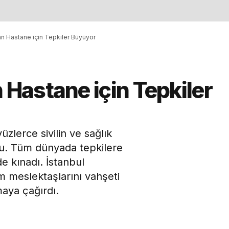
 Hastane için Tepkiler Büyüyor
Hastane için Tepkiler
zlerce sivilin ve sağlık
du. Tüm dünyada tepkilere
de kınadı. İstanbul
m meslektaşlarını vahşeti
maya çağırdı.