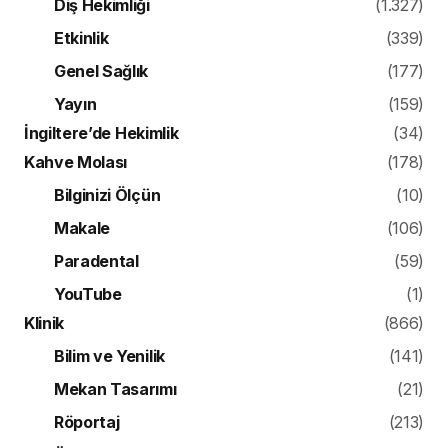
Diş Hekimliği
(1.327)
Etkinlik
(339)
Genel Sağlık
(177)
Yayın
(159)
İngiltere’de Hekimlik
(34)
Kahve Molası
(178)
Bilginizi Ölçün
(10)
Makale
(106)
Paradental
(59)
YouTube
(1)
Klinik
(866)
Bilim ve Yenilik
(141)
Mekan Tasarımı
(21)
Röportaj
(213)