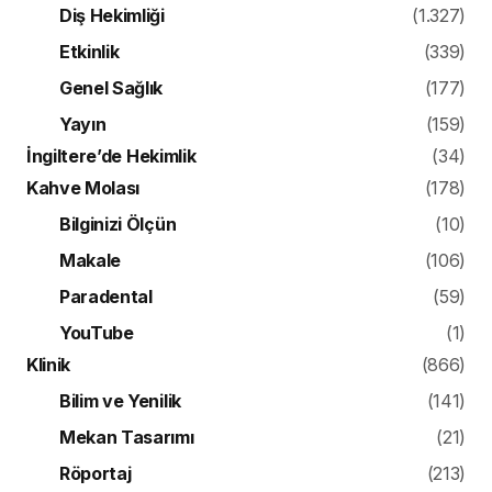
Diş Hekimliği
(1.327)
Etkinlik
(339)
Genel Sağlık
(177)
Yayın
(159)
İngiltere’de Hekimlik
(34)
Kahve Molası
(178)
Bilginizi Ölçün
(10)
Makale
(106)
Paradental
(59)
YouTube
(1)
Klinik
(866)
Bilim ve Yenilik
(141)
Mekan Tasarımı
(21)
Röportaj
(213)