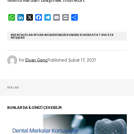
WhatsApp
LinkedIn
X
Facebook
Telegram
Email
Print
Share
#DENTALFUAR #FUAR #DIŞHEKIMLIĞIKONGRESI #GREATIST #VESTA
#DIŞŞIAD
by
Elvan Genç
Published
Şubat 17, 2021
REKLAM
BUNLAR DA İLGİNİZİ ÇEKEBİLİR