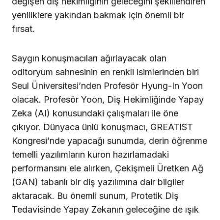
(GAN) tabanlı bir diş yazılımına dair bilgiler
aktaracak. Bu önemli sunum, Protetik Diş
Tedavisinde Yapay Zekanın geleceğine de ışık
tutacak.
REKLAM
Sürprizlerle Dolu Program
GREATIST Kongresi, diş hekimleri, diş
teknisyenleri ve yardımcı personeller için dolu
dolu bir programla katılımcıları karşılayacak.
Kongre programı henüz açıklanmadı ancak
birbirinden değerli sunumlar, sempozyum ve