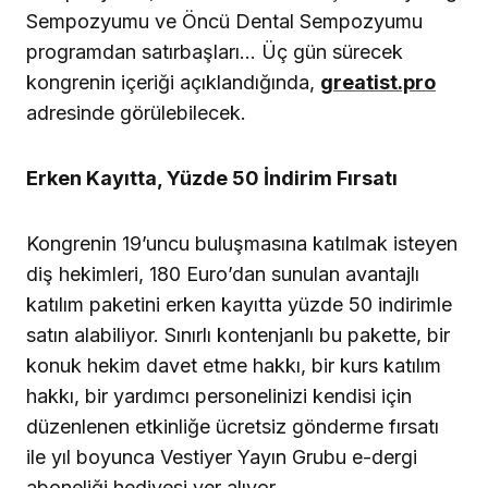
hakkı, bir yardımcı personelinizi kendisi için
düzenlenen etkinliğe ücretsiz gönderme fırsatı
ile yıl boyunca Vestiyer Yayın Grubu e-dergi
aboneliği hediyesi yer alıyor.
Diş hekimliğinin geleceğine bilet almak için
Vestiyer Yayın Grubu’na aşağıdaki telefondan
ulaşmak mümkün. Sınırlı sayıdaki yüzde 50
indirimli paketi kaçırmayın!
Vestiyer Yayın Grubu Tel:
0212 481 02 20
by
Elvan Genç
Published
Ağustos 17, 2023