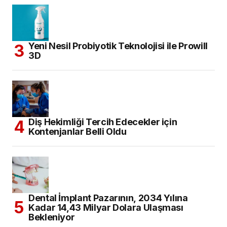
Dental İmplant Pazarının, 2034 Yılına
Kadar 14,43 Milyar Dolara Ulaşması
Bekleniyor
ARŞİV
KATEGORILER
Eğitim
(302)
Haberler
(2.563)
Diş Hekimliği
(1.327)
Etkinlik
(339)