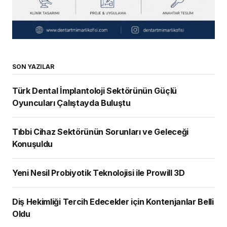
Diş Hekimliği Tercih Edecekler için Kontenjanlar Belli
Oldu
Dental İmplant Pazarının, 2034 Yılına Kadar 14,43
Milyar Dolara Ulaşması Bekleniyor
ÇOK OKUNANLAR
Türk Dental İmplantoloji Sektörünün Güçlü
Oyuncuları Çalıştayda Buluştu