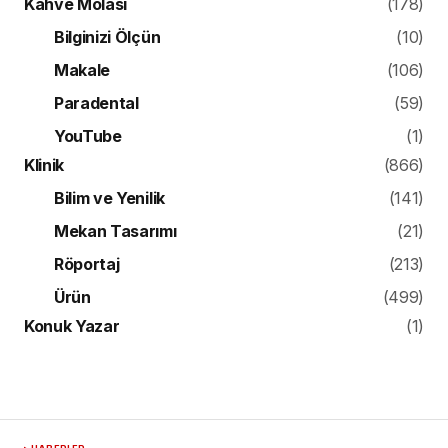
HABERLER
Diş Hekimliğinin
Geleceğine Gidiyoruz!
GREATIST Kongre ve Fuarı, 13-15 Ekim
2023 tarihlerinde, diş hekimliğine dair en
yeni bilimsel gelişmeleri katılımcılar ile
buluşturacak. Diş Hekimliğinde Yapay
Zeka (AI) konusundaki çalışmaları ile öne
çıkan Profesör Hyung-In Yoon,
sunumunda, derin öğrenme temelli
yazılımların kuron hazırlamadaki
performansını ele alırken, Protetik Diş
Tedavisinde Yapay Zekanın Geleceğine de