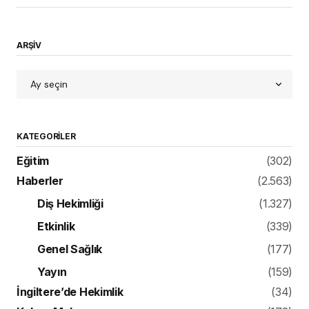
Genel Sağlık
(177)
Yayın
(159)
İngiltere’de Hekimlik
(34)
Kahve Molası
(178)
Bilginizi Ölçün
(10)
Makale
(106)
Paradental
(59)
YouTube
(1)
Klinik
(866)
Bilim ve Yenilik
(141)
Mekan Tasarımı
(21)
Röportaj
(213)
Ürün
(499)
Konuk Yazar
(1)