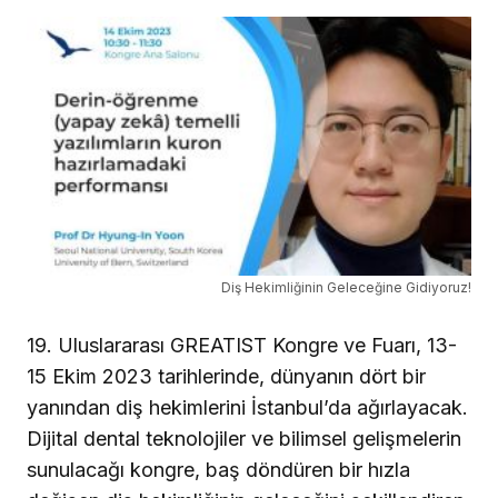
yanından diş hekimlerini İstanbul’da ağırlayacak.
Dijital dental teknolojiler ve bilimsel gelişmelerin
sunulacağı kongre, baş döndüren bir hızla
değişen diş hekimliğinin geleceğini şekillendiren
yeniliklere yakından bakmak için önemli bir
fırsat.
Saygın konuşmacıları ağırlayacak olan
oditoryum sahnesinin en renkli isimlerinden biri
Seul Üniversitesi’nden Profesör Hyung-In Yoon
olacak. Profesör Yoon, Diş Hekimliğinde Yapay
Zeka (AI) konusundaki çalışmaları ile öne
çıkıyor. Dünyaca ünlü konuşmacı, GREATIST
Kongresi’nde yapacağı sunumda, derin öğrenme
temelli yazılımların kuron hazırlamadaki
performansını ele alırken, Çekişmeli Üretken Ağ