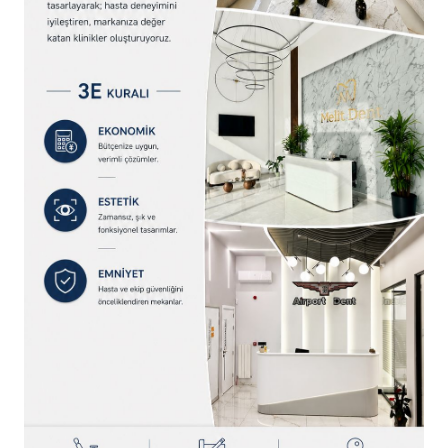
SON YAZILAR
Türk Dental İmplantoloji Sektörünün Güçlü
Oyuncuları Çalıştayda Buluştu
Tıbbi Cihaz Sektörünün Sorunları ve Geleceği
Konuşuldu
Yeni Nesil Probiyotik Teknolojisi ile Prowill 3D