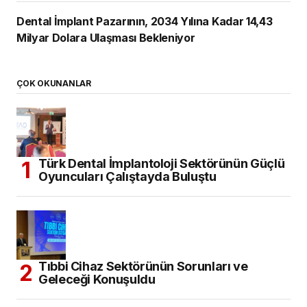
Tıbbi Cihaz Sektörünün Sorunları ve
Geleceği Konuşuldu
Yeni Nesil Probiyotik Teknolojisi ile Prowill
3D
Diş Hekimliği Tercih Edecekler için
Kontenjanlar Belli Oldu