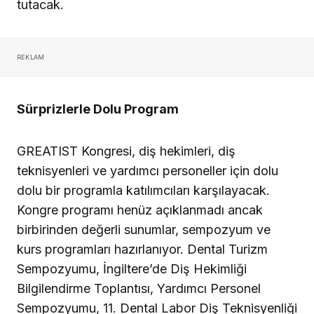
kurs programları hazırlanıyor. Dental Turizm
Sempozyumu, İngiltere’de Diş Hekimliği
Bilgilendirme Toplantısı, Yardımcı Personel
Sempozyumu, 11. Dental Labor Diş Teknisyenliği
Sempozyumu ve Öncü Dental Sempozyumu
programdan satırbaşları… Üç gün sürecek
kongrenin içeriği açıklandığında,
greatist.pro
adresinde görülebilecek.
Erken Kayıtta, Yüzde 50 İndirim Fırsatı
Kongrenin 19’uncu buluşmasına katılmak isteyen
diş hekimleri, 180 Euro’dan sunulan avantajlı
katılım paketini erken kayıtta yüzde 50 indirimle
satın alabiliyor. Sınırlı kontenjanlı bu pakette, bir
konuk hekim davet etme hakkı, bir kurs katılım