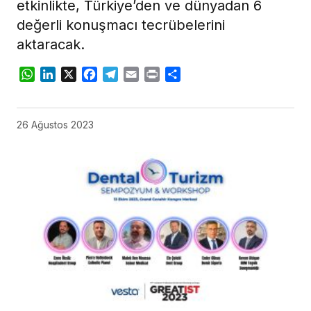
etkinlikte, Türkiye’den ve dünyadan 6
değerli konuşmacı tecrübelerini
aktaracak.
WhatsApp
LinkedIn
X
Facebook
Telegram
Email
Print
Share
26 Ağustos 2023