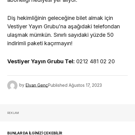
REKLAM
BUNLAR DA İLGİNİZİ ÇEKEBİLİR
Türk Dental İmplantoloji Sektörünün Güçlü
Oyuncuları Çalıştayda Buluştu
30 Temmuz 2026