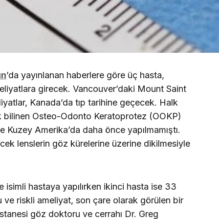
un
’da yayınlanan haberlere göre üç hasta,
eliyatlara girecek. Vancouver’daki Mount Saint
yatlar, Kanada’da tıp tarihine geçecek. Halk
ak bilinen Osteo-Odonto Keratoprotez (OOKP)
t ve Kuzey Amerika’da daha önce yapılmamıştı.
lecek lenslerin göz kürelerine üzerine dikilmesiyle
 isimli hastaya yapılırken ikinci hasta ise 33
e riskli ameliyat, son çare olarak görülen bir
tanesi göz doktoru ve cerrahı Dr. Greg