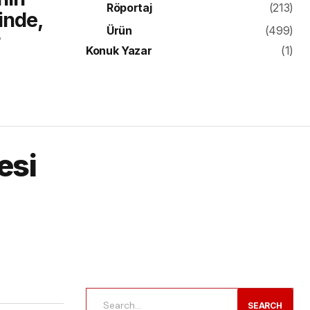
Röportaj
(213)
inde,
Ürün
(499)
Konuk Yazar
(1)
esi
SEARCH