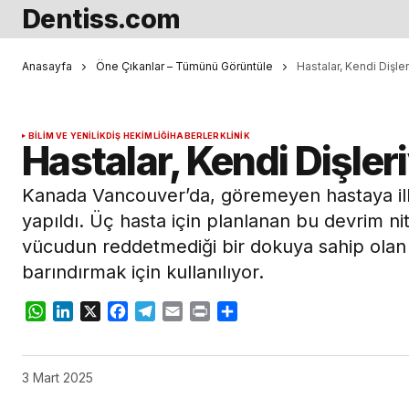
Dentiss.com
Anasayfa
Öne Çıkanlar – Tümünü Görüntüle
Hastalar, Kendi Dişle
BILIM VE YENILIK
DIŞ HEKIMLIĞI
HABERLER
KLINIK
Hastalar, Kendi Dişler
Kanada Vancouver’da, göremeyen hastaya ilk
yapıldı. Üç hasta için planlanan bu devrim nit
vücudun reddetmediği bir dokuya sahip olan di
barındırmak için kullanılıyor.
WhatsApp
LinkedIn
X
Facebook
Telegram
Email
Print
Share
3 Mart 2025