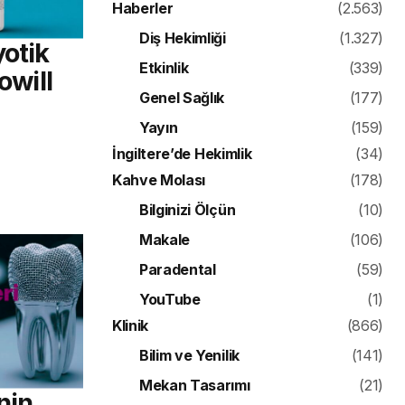
Haberler
(2.563)
Diş Hekimliği
(1.327)
yotik
Etkinlik
(339)
owill
Genel Sağlık
(177)
Yayın
(159)
İngiltere’de Hekimlik
(34)
Kahve Molası
(178)
Bilginizi Ölçün
(10)
Makale
(106)
Paradental
(59)
YouTube
(1)
Klinik
(866)
Bilim ve Yenilik
(141)
Mekan Tasarımı
(21)
nin