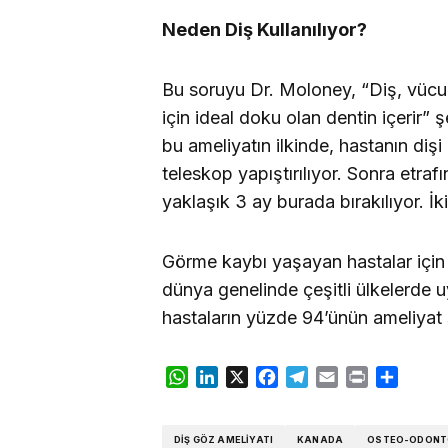
Neden Diş Kullanılıyor?
Bu soruyu Dr. Moloney, “Diş, vücud
için ideal doku olan dentin içerir” 
bu ameliyatın ilkinde, hastanın dişi 
teleskop yapıştırılıyor. Sonra etraf
yaklaşık 3 ay burada bırakılıyor. İk
Görme kaybı yaşayan hastalar için
dünya genelinde çeşitli ülkelerde u
hastaların yüzde 94’ünün ameliyat
WhatsApp
LinkedIn
X
Facebook
Telegram
Email
Print
Share
DIŞ GÖZ AMELIYATI
KANADA
OSTEO-ODONT