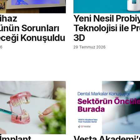
Cihaz
Yeni Nesil Probi
ünün Sorunları
Teknolojisi ile Pr
eceği Konuşuldu
3D
26
29 Temmuz 2026
 İmplant
Vesta Akademi’