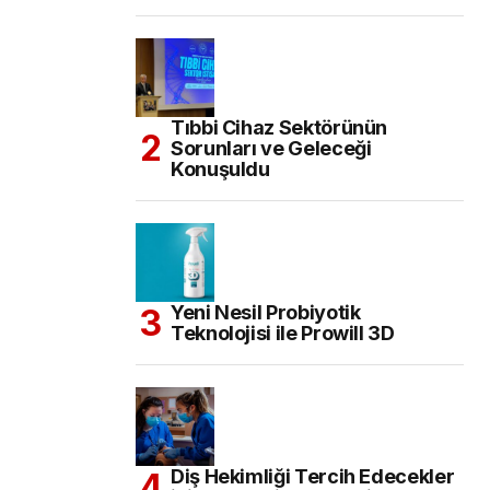
Tıbbi Cihaz Sektörünün
Sorunları ve Geleceği
Konuşuldu
Yeni Nesil Probiyotik
Teknolojisi ile Prowill 3D
Diş Hekimliği Tercih Edecekler