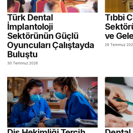
Türk Dental
Tıbbi 
İmplantoloji
Sektör
Sektörünün Güçlü
ve Gel
Oyuncuları Çalıştayda
29 Temmuz 20
Buluştu
30 Temmuz 2026
Diş Hekimliği Tercih
Dental