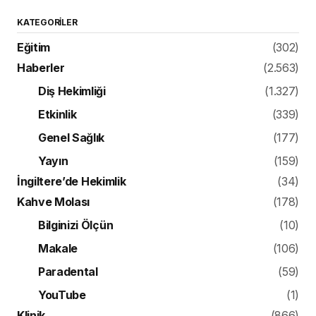
KATEGORILER
Eğitim
(302)
Haberler
(2.563)
Diş Hekimliği
(1.327)
Etkinlik
(339)
Genel Sağlık
(177)
Yayın
(159)
İngiltere’de Hekimlik
(34)
Kahve Molası
(178)
Bilginizi Ölçün
(10)
Makale
(106)
Paradental
(59)
YouTube
(1)
Klinik
(866)