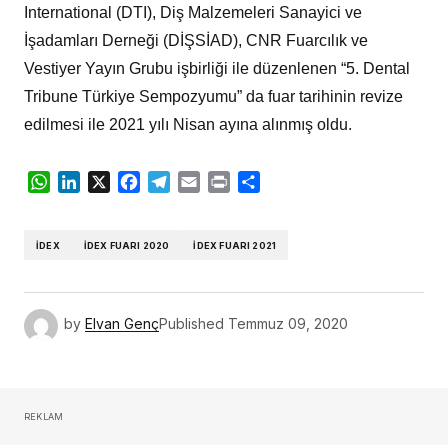
International (DTI), Diş Malzemeleri Sanayici ve
İşadamları Derneği (DİŞSİAD), CNR Fuarcılık ve
Vestiyer Yayın Grubu işbirliği ile düzenlenen “5. Dental
Tribune Türkiye Sempozyumu” da fuar tarihinin revize
edilmesi ile 2021 yılı Nisan ayına alınmış oldu.
WhatsApp
LinkedIn
X
Facebook
Telegram
Email
Print
Share
İDEX
İDEX FUARI 2020
İDEX FUARI 2021
by
Elvan Genç
Published
Temmuz 09, 2020
REKLAM