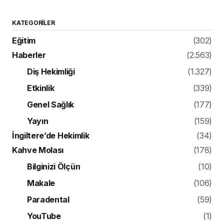
KATEGORILER
Eğitim
(302)
Haberler
(2.563)
Diş Hekimliği
(1.327)
Etkinlik
(339)
Genel Sağlık
(177)
Yayın
(159)
İngiltere’de Hekimlik
(34)
Kahve Molası
(178)
Bilginizi Ölçün
(10)
Makale
(106)
Paradental
(59)
YouTube
(1)