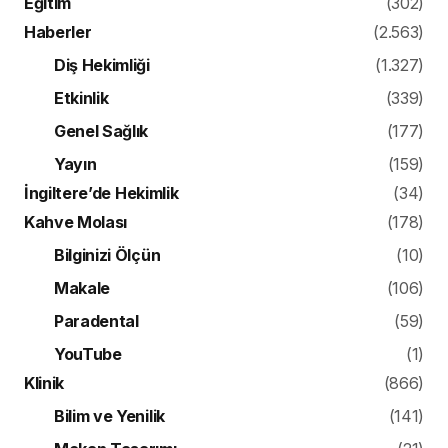
Eğitim
(302)
Haberler
(2.563)
Diş Hekimliği
(1.327)
Etkinlik
(339)
Genel Sağlık
(177)
Yayın
(159)
İngiltere’de Hekimlik
(34)
Kahve Molası
(178)
Bilginizi Ölçün
(10)
Makale
(106)
Paradental
(59)
YouTube
(1)
Klinik
(866)
Bilim ve Yenilik
(141)