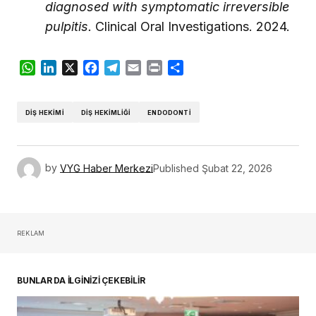
diagnosed with symptomatic irreversible
pulpitis.
Clinical Oral Investigations. 2024.
WhatsApp
LinkedIn
X
Facebook
Telegram
Email
Print
Share
DIŞ HEKIMI
DIŞ HEKIMLIĞI
ENDODONTI
by
VYG Haber Merkezi
Published
Şubat 22, 2026
REKLAM
BUNLAR DA İLGİNİZİ ÇEKEBİLİR