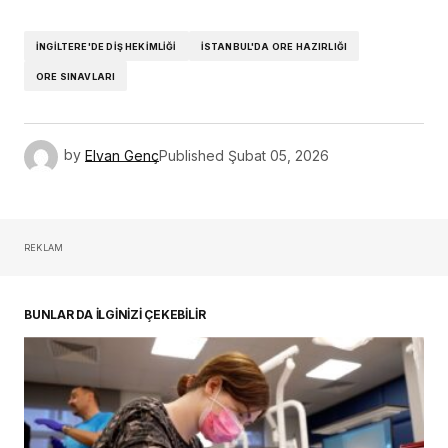
İNGILTERE'DE DIŞ HEKIMLIĞI
İSTANBUL'DA ORE HAZIRLIĞI
ORE SINAVLARI
by
Elvan Genç
Published
Şubat 05, 2026
REKLAM
BUNLAR DA İLGİNİZİ ÇEKEBİLİR