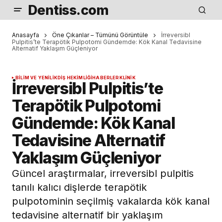
Dentiss.com
Anasayfa
Öne Çıkanlar – Tümünü Görüntüle
İrreversibl
Pulpitis’te Terapötik Pulpotomi Gündemde: Kök Kanal Tedavisine
Alternatif Yaklaşım Güçleniyor
BILIM VE YENILIK
DIŞ HEKIMLIĞI
HABERLER
KLINIK
İrreversibl Pulpitis’te
Terapötik Pulpotomi
Gündemde: Kök Kanal
Tedavisine Alternatif
Yaklaşım Güçleniyor
Güncel araştırmalar, irreversibl pulpitis
tanılı kalıcı dişlerde terapötik
pulpotominin seçilmiş vakalarda kök kanal
tedavisine alternatif bir yaklaşım