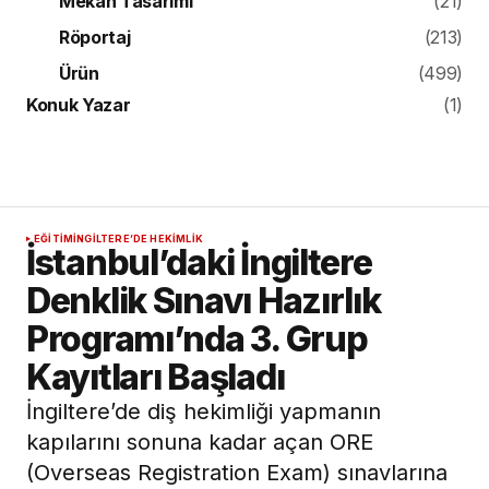
Mekan Tasarımı
(21)
Röportaj
(213)
Ürün
(499)
Konuk Yazar
(1)
EĞITIM
İNGILTERE’DE HEKIMLIK
İstanbul’daki İngiltere
Denklik Sınavı Hazırlık
Programı’nda 3. Grup
Kayıtları Başladı
İngiltere’de diş hekimliği yapmanın
kapılarını sonuna kadar açan ORE
(Overseas Registration Exam) sınavlarına