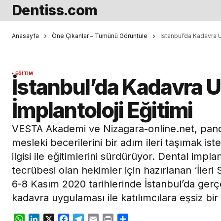
Dentiss.com
Anasayfa
Öne Çıkanlar – Tümünü Görüntüle
İstanbul’da Kadavra U
EĞITIM
İstanbul’da Kadavra Uy
İmplantoloji Eğitimi
VESTA Akademi ve Nizagara-online.net, pan
mesleki becerilerini bir adım ileri taşımak is
ilgisi ile eğitimlerini sürdürüyor. Dental impla
tecrübesi olan hekimler için hazırlanan ‘İleri S
6-8 Kasım 2020 tarihlerinde İstanbul’da gerçe
kadavra uygulaması ile katılımcılara eşsiz bir
WhatsApp
LinkedIn
X
Facebook
Telegram
Email
Print
Share