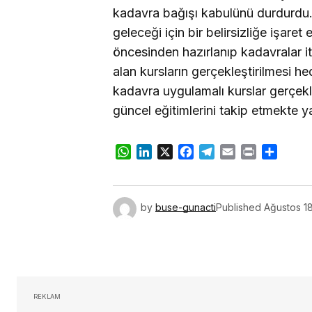
kadavra bağışı kabulünü durdurdu. 
geleceği için bir belirsizliğe işaret
öncesinden hazırlanıp kadavralar i
alan kursların gerçekleştirilmesi h
kadavra uygulamalı kurslar gerçekl
güncel eğitimlerini takip etmekte ya
WhatsApp
LinkedIn
X
Facebook
Telegram
Email
Print
Share
by
buse-gunacti
Published
Ağustos 1
REKLAM