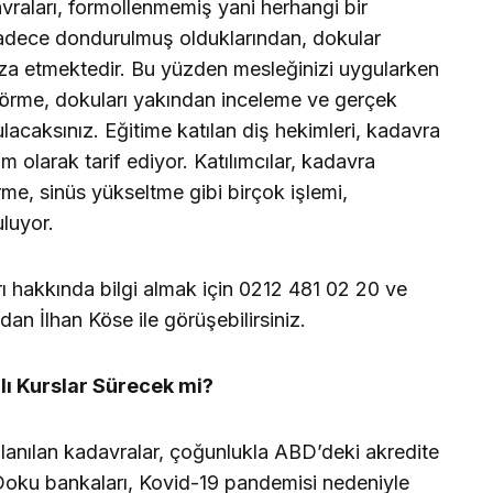
vraları, formollenmemiş yani herhangi bir
sadece dondurulmuş olduklarından, dokular
za etmektedir. Bu yüzden mesleğinizi uygularken
görme, dokuları yakından inceleme ve gerçek
acaksınız. Eğitime katılan diş hekimleri, kadavra
 olarak tarif ediyor. Katılımcılar, kadavra
me, sinüs yükseltme gibi birçok işlemi,
luyor.
rı hakkında bilgi almak için 0212 481 02 20 ve
an İlhan Köse ile görüşebilirsiniz.
ı Kurslar Sürecek mi?
lanılan kadavralar, çoğunlukla ABD’deki akredite
 Doku bankaları, Kovid-19 pandemisi nedeniyle