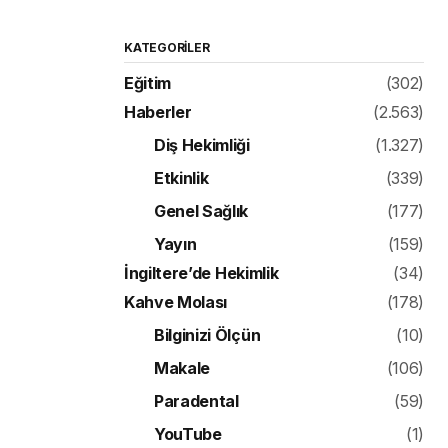
KATEGORILER
Eğitim
(302)
Haberler
(2.563)
Diş Hekimliği
(1.327)
Etkinlik
(339)
Genel Sağlık
(177)
Yayın
(159)
İngiltere’de Hekimlik
(34)
Kahve Molası
(178)
Bilginizi Ölçün
(10)
Makale
(106)
Paradental
(59)
YouTube
(1)