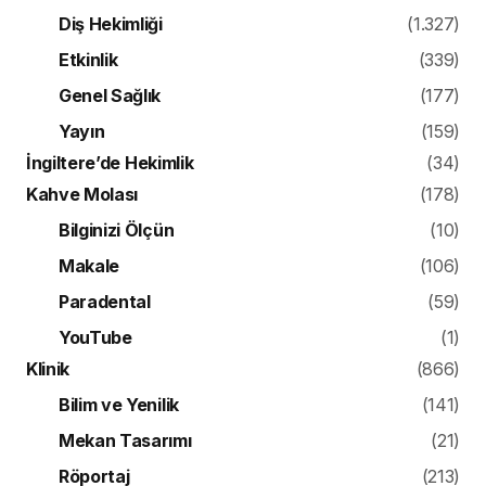
Diş Hekimliği
(1.327)
Etkinlik
(339)
Genel Sağlık
(177)
Yayın
(159)
İngiltere’de Hekimlik
(34)
Kahve Molası
(178)
Bilginizi Ölçün
(10)
Makale
(106)
Paradental
(59)
YouTube
(1)
Klinik
(866)
Bilim ve Yenilik
(141)
Mekan Tasarımı
(21)
Röportaj
(213)