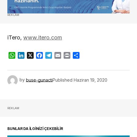
REKLAM
iTero,
www.itero.com
WhatsApp
LinkedIn
X
Facebook
Telegram
Email
Print
Share
by
buse-gunacti
Published
Haziran 19, 2020
REKLAM
BUNLAR DA İLGİNİZİ ÇEKEBİLİR