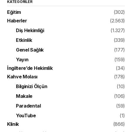
KATEGORILER
Eğitim
(302)
Haberler
(2.563)
Diş Hekimliği
(1.327)
Etkinlik
(339)
Genel Sağlık
(177)
Yayın
(159)
İngiltere’de Hekimlik
(34)
Kahve Molası
(178)
Bilginizi Ölçün
(10)
Makale
(106)
Paradental
(59)
YouTube
(1)
Klinik
(866)