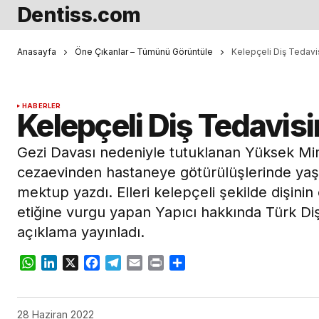
Dentiss.com
Anasayfa
Öne Çıkanlar – Tümünü Görüntüle
Kelepçeli Diş Tedavi
HABERLER
Kelepçeli Diş Tedavisi
Gezi Davası nedeniyle tutuklanan Yüksek Mi
cezaevinden hastaneye götürülüşlerinde yaşad
mektup yazdı. Elleri kelepçeli şekilde dişinin 
etiğine vurgu yapan Yapıcı hakkında Türk Dişh
açıklama yayınladı.
WhatsApp
LinkedIn
X
Facebook
Telegram
Email
Print
Share
28 Haziran 2022