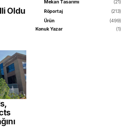
Mekan Tasarımı
(21)
li Oldu
Röportaj
(213)
Ürün
(499)
Konuk Yazar
(1)
s,
cts
ağını