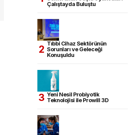
Çalıştayda Buluştu
Tıbbi Cihaz Sektörünün
Sorunları ve Geleceği
Konuşuldu
Yeni Nesil Probiyotik
Teknolojisi ile Prowill 3D