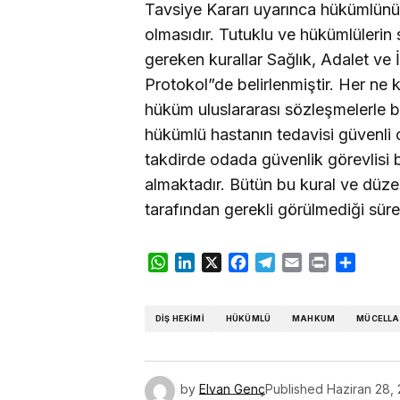
Tavsiye Kararı uyarınca hükümlünü
olmasıdır. Tutuklu ve hükümlülerin 
gereken kurallar Sağlık, Adalet ve İç
Protokol”de belirlenmiştir. Her ne
hüküm uluslararası sözleşmelerle be
hükümlü hastanın tedavisi güvenli o
takdirde odada güvenlik görevlisi
almaktadır. Bütün bu kural ve düze
tarafından gerekli görülmediği süre
WhatsApp
LinkedIn
X
Facebook
Telegram
Email
Print
Share
DIŞ HEKIMI
HÜKÜMLÜ
MAHKUM
MÜCELLA
by
Elvan Genç
Published
Haziran 28,