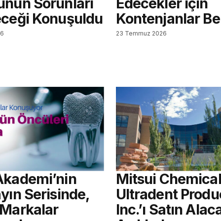
ünün Sorunları
Edecekler için
eceği Konuşuldu
Kontenjanlar Bel
26
23 Temmuz 2026
Akademi’nin
Mitsui Chemical
yın Serisinde,
Ultradent Produ
 Markalar
Inc.’ı Satın Alac