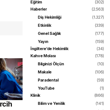
Eğitim
(302)
Haberler
(2.563)
Diş Hekimliği
(1.327)
Etkinlik
(339)
Genel Sağlık
(177)
Yayın
(159)
İngiltere’de Hekimlik
(34)
Kahve Molası
(178)
Bilginizi Ölçün
(10)
Makale
(106)
Paradental
(59)
YouTube
(1)
Klinik
(866)
rcih
Bilim ve Yenilik
(141)