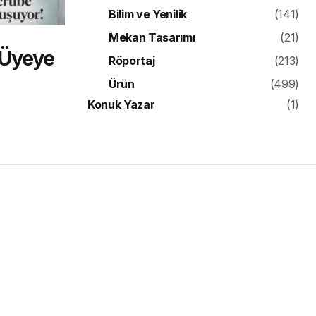
Bilim ve Yenilik
(141)
Mekan Tasarımı
(21)
 Üyeye
Röportaj
(213)
Ürün
(499)
Konuk Yazar
(1)