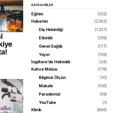
KATEGORILER
Eğitim
(302)
Haberler
(2.563)
Diş Hekimliği
(1.327)
l
Etkinlik
(339)
kiye
Genel Sağlık
(177)
ta!
Yayın
(159)
İngiltere’de Hekimlik
(34)
Kahve Molası
(178)
Bilginizi Ölçün
(10)
Makale
(106)
Paradental
(59)
YouTube
(1)
Klinik
(866)