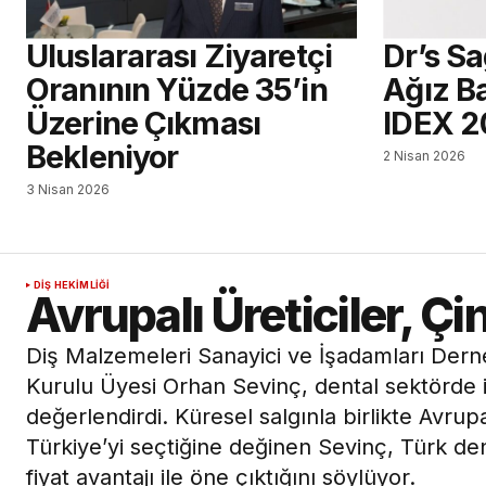
Uluslararası Ziyaretçi
Dr’s S
Oranının Yüzde 35’in
Ağız Ba
Üzerine Çıkması
IDEX 2
Bekleniyor
2 Nisan 2026
3 Nisan 2026
DIŞ HEKIMLIĞI
Avrupalı Üreticiler, Çi
Diş Malzemeleri Sanayici ve İşadamları Dern
Kurulu Üyesi Orhan Sevinç, dental sektörde i
değerlendirdi. Küresel salgınla birlikte Avrupal
Türkiye’yi seçtiğine değinen Sevinç, Türk de
fiyat avantajı ile öne çıktığını söylüyor.