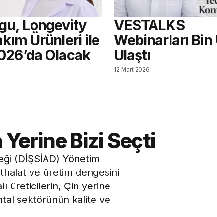
agu, Longevity
VESTALKS
kım Ürünleri ile
Webinarları Bin
026’da Olacak
Ulaştı
12 Mart 2026
n Yerine Bizi Seçti
eği (DİŞSİAD) Yönetim
thalat ve üretim dengesini
ı üreticilerin, Çin yerine
ntal sektörünün kalite ve