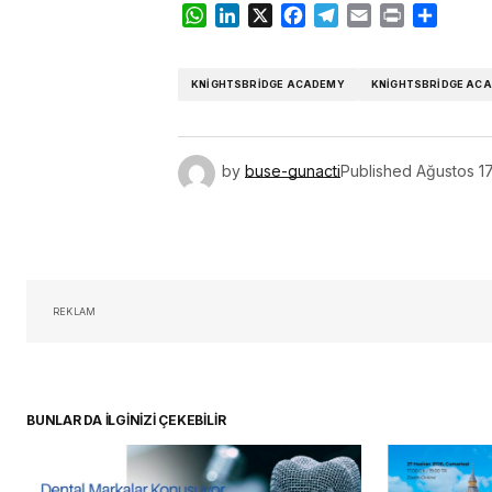
WhatsApp
LinkedIn
X
Facebook
Telegram
Email
Print
Share
KNIGHTSBRIDGE ACADEMY
KNIGHTSBRIDGE ACA
by
buse-gunacti
Published
Ağustos 17
REKLAM
BUNLAR DA İLGİNİZİ ÇEKEBİLİR