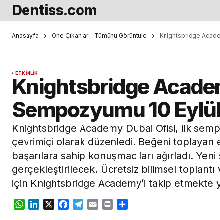
Dentiss.com
Anasayfa
Öne Çıkanlar – Tümünü Görüntüle
Knightsbridge Acade
ETKINLIK
Knightsbridge Academ
Sempozyumu 10 Eylül
Knightsbridge Academy Dubai Ofisi, ilk s
çevrimiçi olarak düzenledi. Beğeni toplayan et
başarılara sahip konuşmacıları ağırladı. Yen
gerçekleştirilecek. Ücretsiz bilimsel toplant
için Knightsbridge Academy’i takip etmekte y
WhatsApp
LinkedIn
X
Facebook
Telegram
Email
Print
Share