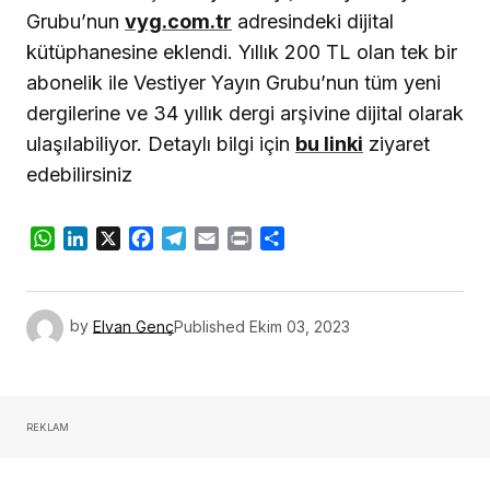
Grubu’nun
vyg.com.tr
adresindeki dijital
kütüphanesine eklendi. Yıllık 200 TL olan tek bir
abonelik ile Vestiyer Yayın Grubu’nun tüm yeni
dergilerine ve 34 yıllık dergi arşivine dijital olarak
ulaşılabiliyor. Detaylı bilgi için
bu linki
ziyaret
edebilirsiniz
WhatsApp
LinkedIn
X
Facebook
Telegram
Email
Print
Share
by
Elvan Genç
Published
Ekim 03, 2023
REKLAM