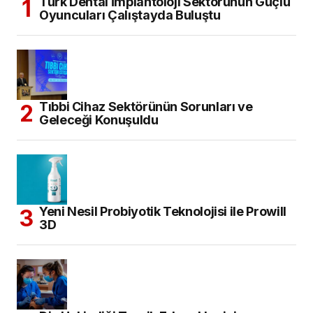
Türk Dental İmplantoloji Sektörünün Güçlü
Oyuncuları Çalıştayda Buluştu
Tıbbi Cihaz Sektörünün Sorunları ve
Geleceği Konuşuldu
Yeni Nesil Probiyotik Teknolojisi ile Prowill
3D