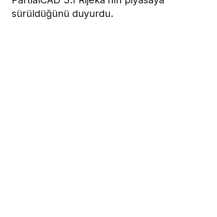
PartialCAD 3.1 Rijeka’nın piyasaya
sürüldüğünü duyurdu.
28 Eylül 2023
Exocad, PartialCad 3.1 Rijeka’nın Yeni Sürümünü Piyasaya Sürdü
Daha fazla otomasyon ve hızlı takip edilen iş
akışları, yüksek kaliteli çıkarılabilir bölümlü