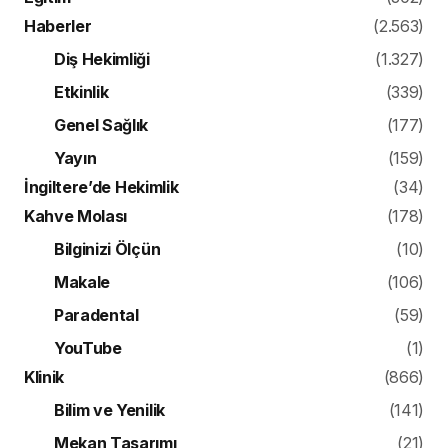
Haberler
(2.563)
Diş Hekimliği
(1.327)
Etkinlik
(339)
Genel Sağlık
(177)
Yayın
(159)
İngiltere’de Hekimlik
(34)
Kahve Molası
(178)
Bilginizi Ölçün
(10)
Makale
(106)
Paradental
(59)
YouTube
(1)
Klinik
(866)
Bilim ve Yenilik
(141)
Mekan Tasarımı
(21)