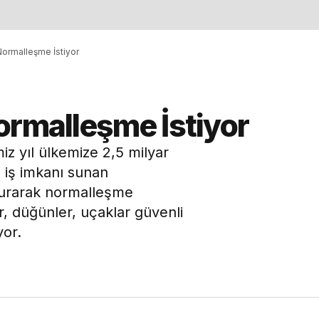
Normalleşme İstiyor
ormalleşme İstiyor
iz yıl ülkemize 2,5 milyar
re iş imkanı sunan
şturarak normalleşme
r, düğünler, uçaklar güvenli
yor.