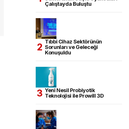
Çalıştayda Buluştu
Tıbbi Cihaz Sektörünün
Sorunları ve Geleceği
Konuşuldu
Yeni Nesil Probiyotik
Teknolojisi ile Prowill 3D