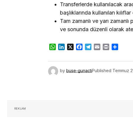
Transferlerde kullanılacak ar
başlıklarında kullanılan kılıflar
Tam zamanlı ve yarı zamanlı 
ve sonunda düzenli olarak ateş
WhatsApp
LinkedIn
X
Facebook
Telegram
Email
Print
Share
by
buse-gunacti
Published
Temmuz 21
REKLAM