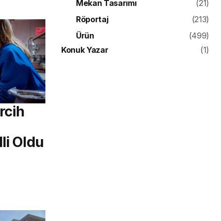
Mekan Tasarımı
(21)
Röportaj
(213)
Ürün
(499)
Konuk Yazar
(1)
rcih
li Oldu