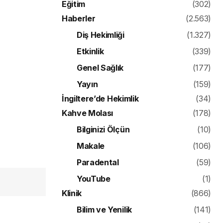
Eğitim
(302)
Haberler
(2.563)
Diş Hekimliği
(1.327)
Etkinlik
(339)
Genel Sağlık
(177)
Yayın
(159)
İngiltere’de Hekimlik
(34)
Kahve Molası
(178)
Bilginizi Ölçün
(10)
Makale
(106)
Paradental
(59)
YouTube
(1)
Klinik
(866)
Bilim ve Yenilik
(141)