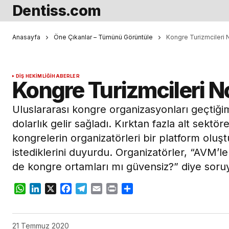
Dentiss.com
Anasayfa
Öne Çıkanlar – Tümünü Görüntüle
Kongre Turizmcileri 
DIŞ HEKIMLIĞI
HABERLER
Kongre Turizmcileri N
Uluslararası kongre organizasyonları geçtiğim
dolarlık gelir sağladı. Kırktan fazla alt sektö
kongrelerin organizatörleri bir platform olu
istediklerini duyurdu. Organizatörler, “AVM’le
de kongre ortamları mı güvensiz?” diye soru
WhatsApp
LinkedIn
X
Facebook
Telegram
Email
Print
Share
21 Temmuz 2020