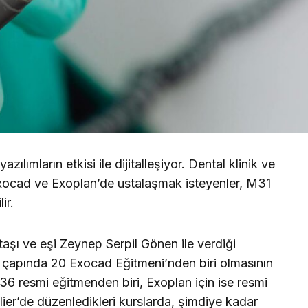
zılımların etkisi ile dijitalleşiyor. Dental klinik ve
Exocad ve Exoplan’de ustalaşmak isteyenler, M31
ir.
aşı ve eşi Zeynep Serpil Gönen ile verdiği
ya çapında 20 Exocad Eğitmeni’nden biri olmasının
 36 resmi eğitmenden biri, Exoplan için ise resmi
ier’de düzenledikleri kurslarda, şimdiye kadar