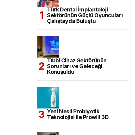
Türk Dental İmplantoloji
Sektörünün Güçlü Oyuncuları
Çalıştayda Buluştu
Tıbbi Cihaz Sektörünün
Sorunları ve Geleceği
Konuşuldu
Yeni Nesil Probiyotik
Teknolojisi ile Prowill 3D