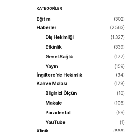
KATEGORILER
Eğitim
(302)
Haberler
(2.563)
Diş Hekimliği
(1.327)
Etkinlik
(339)
Genel Sağlık
(177)
Yayın
(159)
İngiltere’de Hekimlik
(34)
Kahve Molası
(178)
Bilginizi Ölçün
(10)
Makale
(106)
Paradental
(59)
YouTube
(1)
Klinik
(866)