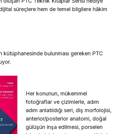
ten oluşan PTC Teknik Kitaplar Serisi hediye
dijital süreçlere hem de temel bilgilere hâkim
inin kütüphanesinde bulunması gereken PTC
uyor.
Her konunun, mükemmel
fotoğraflar ve çizimlerle, adım
adım anlatıldığı seri, diş morfolojisi,
anterior/posterior anatomi, doğal
gülüşün inşa edilmesi, porselen