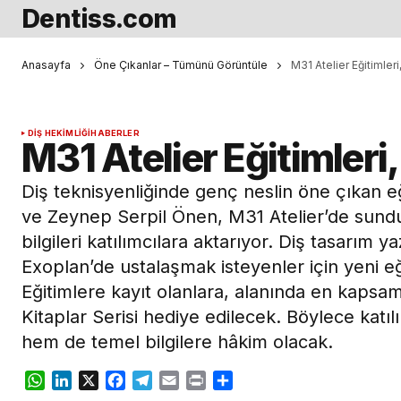
Dentiss.com
Anasayfa
Öne Çıkanlar – Tümünü Görüntüle
M31 Atelier Eğitimler
DIŞ HEKIMLIĞI
HABERLER
M31 Atelier Eğitimleri
Diş teknisyenliğinde genç neslin öne çıkan 
ve Zeynep Serpil Önen, M31 Atelier’de sunduk
bilgileri katılımcılara aktarıyor. Diş tasarım y
Exoplan’de ustalaşmak isteyenler için yeni e
Eğitimlere kayıt olanlara, alanında en kapsam
Kitaplar Serisi hediye edilecek. Böylece katıl
hem de temel bilgilere hâkim olacak.
WhatsApp
LinkedIn
X
Facebook
Telegram
Email
Print
Share