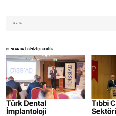
REKLAM
BUNLAR DA İLGİNİZİ ÇEKEBİLİR
Türk Dental
Tıbbi 
İmplantoloji
Sektör