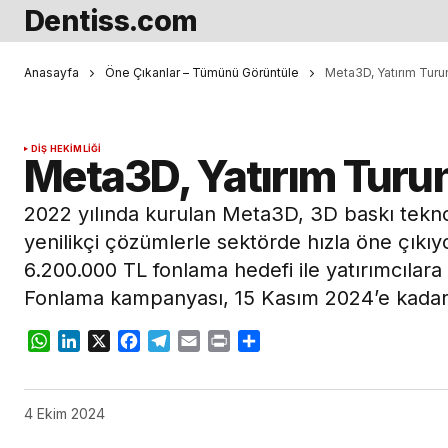
Dentiss.com
Anasayfa
Öne Çıkanlar – Tümünü Görüntüle
Meta3D, Yatırım Tur
DIŞ HEKIMLIĞI
Meta3D, Yatırım Tur
2022 yılında kurulan Meta3D, 3D baskı tekno
yenilikçi çözümlerle sektörde hızla öne çıkıyo
6.200.000 TL fonlama hedefi ile yatırımcılar
Fonlama kampanyası, 15 Kasım 2024’e kada
WhatsApp
LinkedIn
X
Facebook
Telegram
Email
Print
Share
4 Ekim 2024