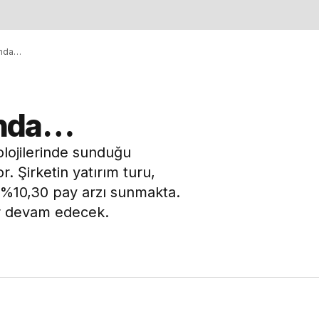
unda…
unda…
lojilerinde sunduğu
r. Şirketin yatırım turu,
a %10,30 pay arzı sunmakta.
r devam edecek.