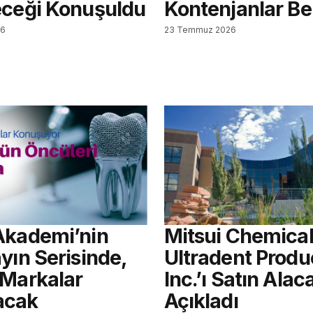
eceği Konuşuldu
Kontenjanlar Bel
26
23 Temmuz 2026
Akademi’nin
Mitsui Chemical
yın Serisinde,
Ultradent Produ
 Markalar
Inc.’ı Satın Alac
acak
Açıkladı