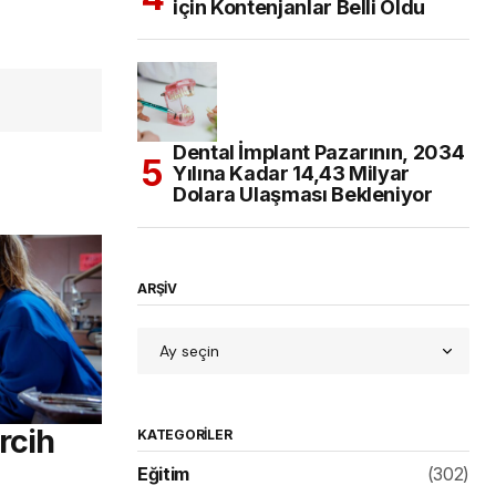
için Kontenjanlar Belli Oldu
Dental İmplant Pazarının, 2034
Yılına Kadar 14,43 Milyar
Dolara Ulaşması Bekleniyor
ARŞİV
rcih
KATEGORILER
Eğitim
(302)