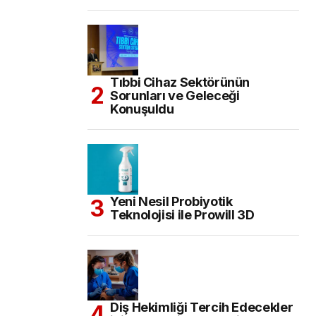
Tıbbi Cihaz Sektörünün
Sorunları ve Geleceği
Konuşuldu
Yeni Nesil Probiyotik
Teknolojisi ile Prowill 3D
Diş Hekimliği Tercih Edecekler