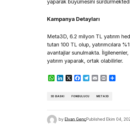
yaparak büyümesini sürdürmektedi
Kampanya Detayları
Meta3D, 6.2 milyon TL yatırım hede
tutarı 100 TL olup, yatırımcılara 
avantajlar sunulmakta. İlgilenenle
yatırım yaparak, ortak olabilirler.
WhatsApp
LinkedIn
X
Facebook
Telegram
Email
Print
Share
3D BASKI
FONBULUCU
META3D
by
Elvan Genç
Published
Ekim 04, 20