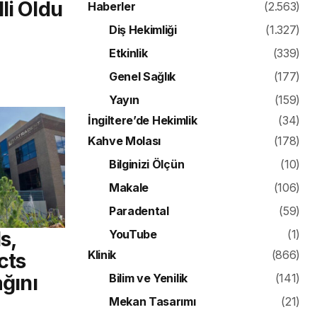
li Oldu
Haberler
(2.563)
Diş Hekimliği
(1.327)
Etkinlik
(339)
Genel Sağlık
(177)
Yayın
(159)
İngiltere’de Hekimlik
(34)
Kahve Molası
(178)
Bilginizi Ölçün
(10)
Makale
(106)
Paradental
(59)
s,
YouTube
(1)
Klinik
(866)
cts
ağını
Bilim ve Yenilik
(141)
Mekan Tasarımı
(21)