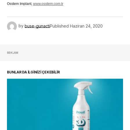
Osstem Implant,
www.osstem.com.tr
by
buse-gunacti
Published
Haziran 24, 2020
REKLAM
BUNLAR DA İLGİNİZİ ÇEKEBİLİR