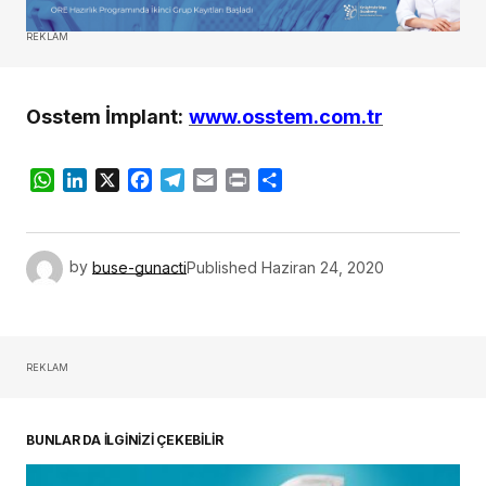
REKLAM
Osstem İmplant:
www.osstem.com.tr
WhatsApp
LinkedIn
X
Facebook
Telegram
Email
Print
Share
by
buse-gunacti
Published
Haziran 24, 2020
REKLAM
BUNLAR DA İLGİNİZİ ÇEKEBİLİR