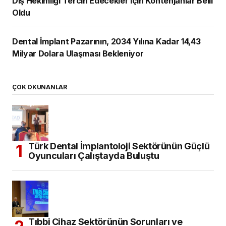
Diş Hekimliği Tercih Edecekler için Kontenjanlar Belli
Oldu
Dental İmplant Pazarının, 2034 Yılına Kadar 14,43
Milyar Dolara Ulaşması Bekleniyor
ÇOK OKUNANLAR
Türk Dental İmplantoloji Sektörünün Güçlü
Oyuncuları Çalıştayda Buluştu
Tıbbi Cihaz Sektörünün Sorunları ve