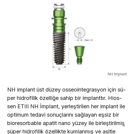
NH İmplant
NH implant üst düzey osseointegrasyon için sü­
per hidrofilik özelliğe sahip bir implanttır. Hios­
sen ETIII NH İmplant, yerleştirilen her implant ile
optimum tedavi sonuçlarını sağ­layan eşsiz bir
bioresorbable apa­tit nano yüzey ile birleştirilmiş̧
süper hidrofilik özellikte kum­lanmış ve asitle