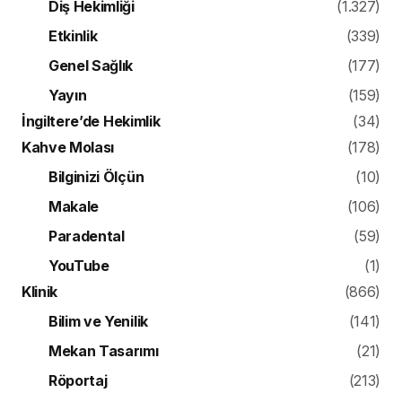
Diş Hekimliği
(1.327)
Etkinlik
(339)
Genel Sağlık
(177)
Yayın
(159)
İngiltere’de Hekimlik
(34)
Kahve Molası
(178)
Bilginizi Ölçün
(10)
Makale
(106)
Paradental
(59)
YouTube
(1)
Klinik
(866)
Bilim ve Yenilik
(141)
Mekan Tasarımı
(21)
Röportaj
(213)