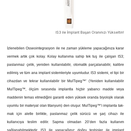
IS3 ile İmplant Başarı Oranınızı Yükseltin!
İzlenebilen Osseointegrasyon ile ne zaman yükleme yapacağınıza karar
vermek artık çok kolay. Kolay kullanıma sahip tek tuş ile çalışan IS3;
paslanmaz çelik, yeniden kullanılabilir, otomatik parçalanabi­lir, kalibre
edilmiş ve tüm ana implant sistemleriyle uyumludur. IS3 sistemi, el tipi bir
cihazdan ve tekrar kullanılabilir bir MulTipeg™’ (Yeniden kullanılabilir
MulTipeg™, ölçüm sırasında implantla hiçbir yabancı madde veya
maddenin temas etmediğini garanti eden yüksek oranda biyolojik olarak
uyumlu bir materyal olan titanyum) den oluşur. MulTipeg™’i implanta tak­
mak için aletle birlikte, paslanmaz çelik sürücü ve şarj cihazı ile
kullanıcıya teslim edilir. Sapma olmadan 20’den fazla kullanım
sağlanabilmektedir. IS3 ile yapacağınız doğru teşhisler ile implant