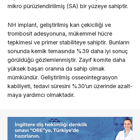
mikro pürüz­lendiriilmiş (SA) bir yüzeye sa­hiptir.
NH implant, geliştirilmiş kan çe­kiciliği ve
trombosit adesyonuna, mükemmel hücre
tepkimesi ve primer stabiliteye sahiptir. Bunla­rın
sonunda kemik temasında %39 daha iyi sonuç
görüldüğü gözlemlenmiştir. Zayıf komite daha
yüksek başarı oranına da sahip olmak
mümkündür. Geliştirilmiş osse­ointegrasyon
kabiliyeti, tedavi süresini %30’un üzerinde azalt­
maya yardımcı olmaktadır.