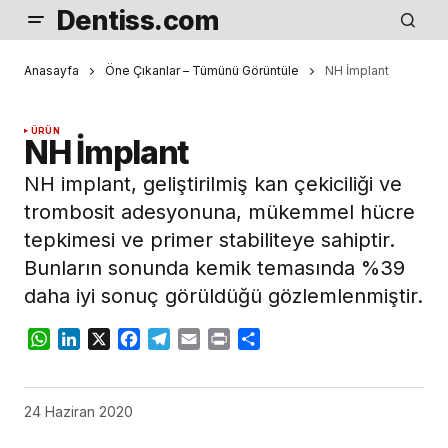
Dentiss.com
Anasayfa
Öne Çıkanlar – Tümünü Görüntüle
NH İmplant
ÜRÜN
NH İmplant
NH implant, geliştirilmiş kan çe­kiciliği ve
trombosit adesyonuna, mükemmel hücre
tepkimesi ve primer stabiliteye sahiptir.
Bunla­rın sonunda kemik temasında %39
daha iyi sonuç görüldüğü gözlemlenmiştir.
WhatsApp
LinkedIn
X
Facebook
Telegram
Email
Print
Share
24 Haziran 2020