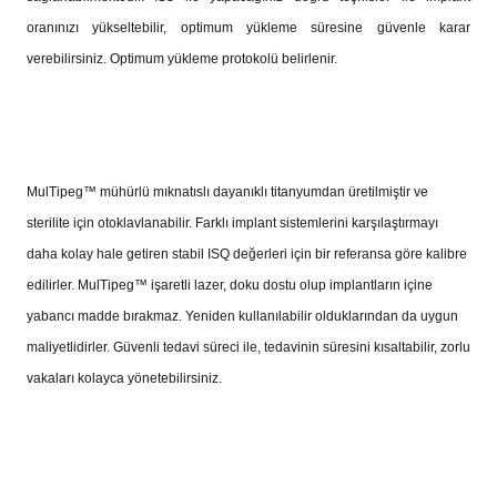
oranınızı yükseltebilir, optimum yükleme süresine gü­venle karar
verebilirsiniz. Optimum yükleme protokolü belirlenir.
MulTipeg™ mühürlü mıknatıslı dayanıklı titanyumdan üretilmiş­tir ve
sterilite için otoklavlanabilir. Farklı implant sistemlerini karşılaştırmayı
daha kolay hale getiren stabil ISQ değerleri için bir referansa göre kalibre
edilirler. MulTipeg™ işaretli lazer, doku dostu olup implantların içine
yabancı madde bırakmaz. Yeniden kullanılabilir olduklarından da uygun
maliyetlidirler. Güvenli te­davi süreci ile, tedavinin süresini kısaltabilir, zorlu
vakaları kolay­ca yönetebilirsiniz.