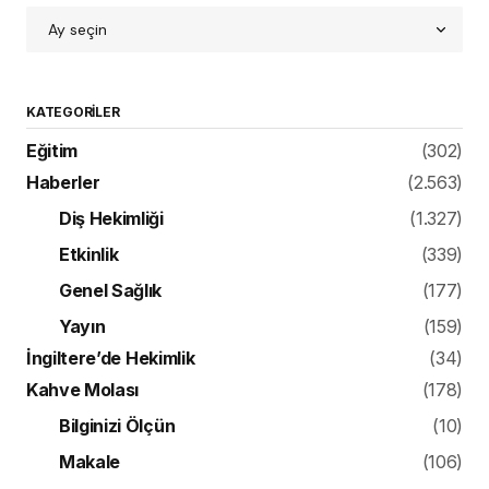
KATEGORILER
Eğitim
(302)
Haberler
(2.563)
Diş Hekimliği
(1.327)
Etkinlik
(339)
Genel Sağlık
(177)
Yayın
(159)
İngiltere’de Hekimlik
(34)
Kahve Molası
(178)
Bilginizi Ölçün
(10)
Makale
(106)