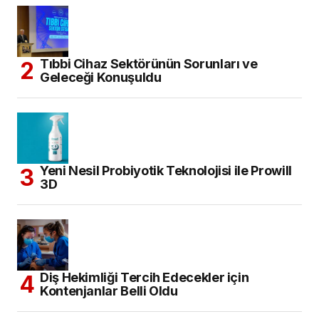
Tıbbi Cihaz Sektörünün Sorunları ve
Geleceği Konuşuldu
Yeni Nesil Probiyotik Teknolojisi ile Prowill
3D
Diş Hekimliği Tercih Edecekler için
Kontenjanlar Belli Oldu