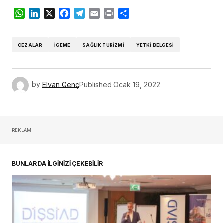
WhatsApp
LinkedIn
X
Facebook
Telegram
Email
Print
Share
CEZALAR
İGEME
SAĞLIK TURIZMI
YETKI BELGESI
by
Elvan Genç
Published
Ocak 19, 2022
REKLAM
BUNLAR DA İLGİNİZİ ÇEKEBİLİR