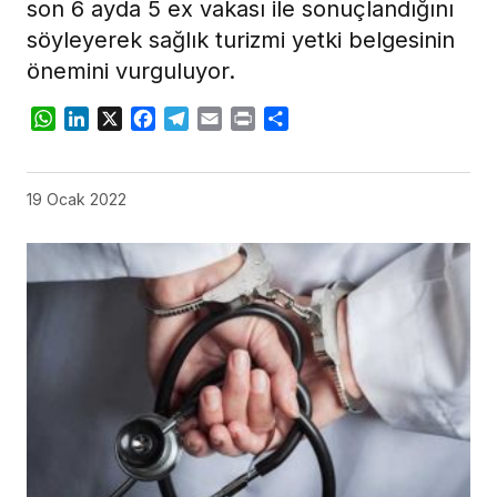
son 6 ayda 5 ex vakası ile sonuçlandığını
söyleyerek sağlık turizmi yetki belgesinin
önemini vurguluyor.
WhatsApp
LinkedIn
X
Facebook
Telegram
Email
Print
Share
19 Ocak 2022