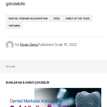
görülebilir.
DENTAL TRIBUNE BULGARISTAN
ÖDÜL
SMILE OF THE YEAR
YARIŞMA
by
Elvan Genç
Published
Ocak 19, 2022
REKLAM
BUNLAR DA İLGİNİZİ ÇEKEBİLİR