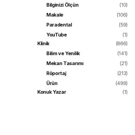
Bilginizi Ölçün
(10)
Makale
(106)
Paradental
(59)
YouTube
(1)
Klinik
(866)
Bilim ve Yenilik
(141)
Mekan Tasarımı
(21)
Röportaj
(213)
Ürün
(499)
Konuk Yazar
(1)