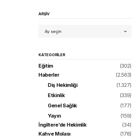
ARŞİV
KATEGORILER
Eğitim
(302)
Haberler
(2.563)
Diş Hekimliği
(1.327)
Etkinlik
(339)
Genel Sağlık
(177)
Yayın
(159)
İngiltere’de Hekimlik
(34)
Kahve Molası
(178)