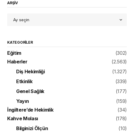
ARŞİV
KATEGORILER
Eğitim
(302)
Haberler
(2.563)
Diş Hekimliği
(1.327)
Etkinlik
(339)
Genel Sağlık
(177)
Yayın
(159)
İngiltere’de Hekimlik
(34)
Kahve Molası
(178)
Bilginizi Ölçün
(10)