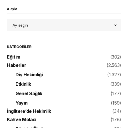
ARŞİV
KATEGORILER
Eğitim
(302)
Haberler
(2.563)
Diş Hekimliği
(1.327)
Etkinlik
(339)
Genel Sağlık
(177)
Yayın
(159)
İngiltere’de Hekimlik
(34)
Kahve Molası
(178)