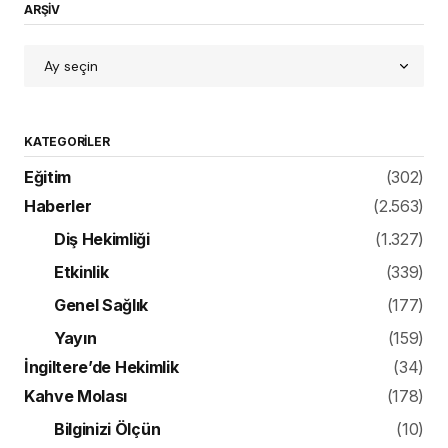
ARŞİV
KATEGORILER
Eğitim
(302)
Haberler
(2.563)
Diş Hekimliği
(1.327)
Etkinlik
(339)
Genel Sağlık
(177)
Yayın
(159)
İngiltere’de Hekimlik
(34)
Kahve Molası
(178)
Bilginizi Ölçün
(10)