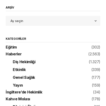
ARŞİV
KATEGORILER
Eğitim
(302)
Haberler
(2.563)
Diş Hekimliği
(1.327)
Etkinlik
(339)
Genel Sağlık
(177)
Yayın
(159)
İngiltere’de Hekimlik
(34)
Kahve Molası
(178)