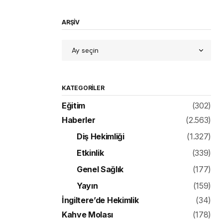
ARŞİV
KATEGORILER
Eğitim
(302)
Haberler
(2.563)
Diş Hekimliği
(1.327)
Etkinlik
(339)
Genel Sağlık
(177)
Yayın
(159)
İngiltere’de Hekimlik
(34)
Kahve Molası
(178)