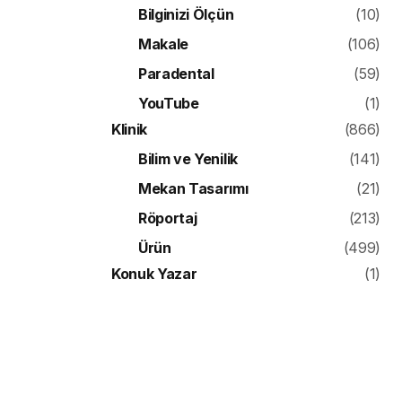
Bilginizi Ölçün
(10)
Makale
(106)
Paradental
(59)
YouTube
(1)
Klinik
(866)
Bilim ve Yenilik
(141)
Mekan Tasarımı
(21)
Röportaj
(213)
Ürün
(499)
Konuk Yazar
(1)