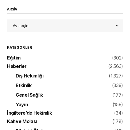
ARŞİV
KATEGORILER
Eğitim
(302)
Haberler
(2.563)
Diş Hekimliği
(1.327)
Etkinlik
(339)
Genel Sağlık
(177)
Yayın
(159)
İngiltere’de Hekimlik
(34)
Kahve Molası
(178)