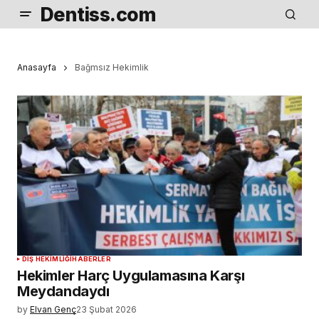
Dentiss.com
Anasayfa
Bağmsız Hekimlik
DIŞ HEKIMLIĞI
HABERLER
Hekimler Harç Uygulamasına Karşı
Meydandaydı
by
Elvan Genç
23 Şubat 2026