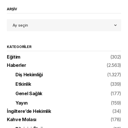
ARŞİV
KATEGORILER
Eğitim
(302)
Haberler
(2.563)
Diş Hekimliği
(1.327)
Etkinlik
(339)
Genel Sağlık
(177)
Yayın
(159)
İngiltere’de Hekimlik
(34)
Kahve Molası
(178)