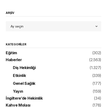
ARŞİV
KATEGORILER
Eğitim
(302)
Haberler
(2.563)
Diş Hekimliği
(1.327)
Etkinlik
(339)
Genel Sağlık
(177)
Yayın
(159)
İngiltere’de Hekimlik
(34)
Kahve Molası
(178)