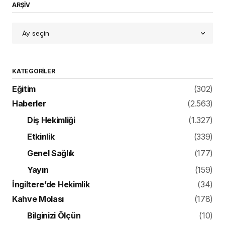
ARŞİV
KATEGORILER
Eğitim
(302)
Haberler
(2.563)
Diş Hekimliği
(1.327)
Etkinlik
(339)
Genel Sağlık
(177)
Yayın
(159)
İngiltere’de Hekimlik
(34)
Kahve Molası
(178)
Bilginizi Ölçün
(10)