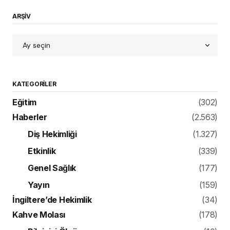
ARŞİV
KATEGORILER
Eğitim
(302)
Haberler
(2.563)
Diş Hekimliği
(1.327)
Etkinlik
(339)
Genel Sağlık
(177)
Yayın
(159)
İngiltere’de Hekimlik
(34)
Kahve Molası
(178)