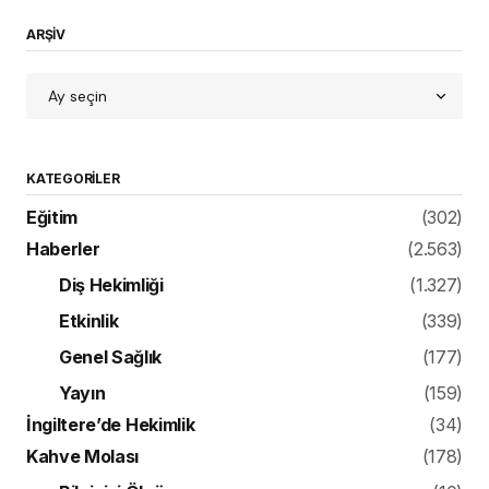
ARŞİV
KATEGORILER
Eğitim
(302)
Haberler
(2.563)
Diş Hekimliği
(1.327)
Etkinlik
(339)
Genel Sağlık
(177)
Yayın
(159)
İngiltere’de Hekimlik
(34)
Kahve Molası
(178)